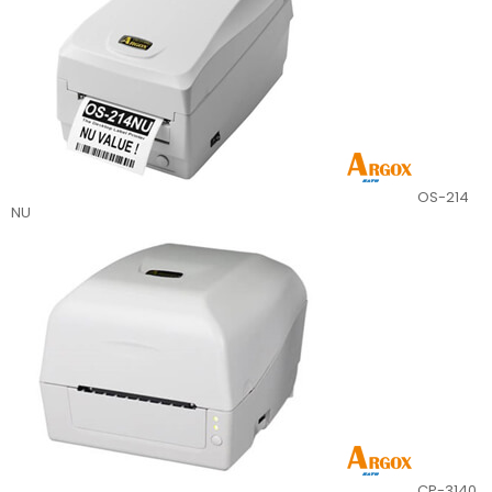
OS-214
NU
CP-3140