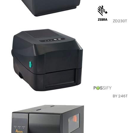
ZD230T
BY 246T