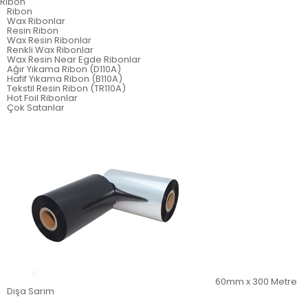
Ribon
Ribon
Wax Ribonlar
Resin Ribon
Wax Resin Ribonlar
Renkli Wax Ribonlar
Wax Resin Near Egde Ribonlar
Ağır Yıkama Ribon (D110A)
Hafif Yıkama Ribon (B110A)
Tekstil Resin Ribon (TR110A)
Hot Foil Ribonlar
Çok Satanlar
60mm x 300 Metre
Dışa Sarım