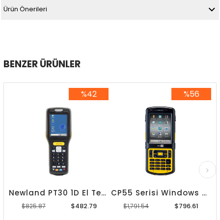
Ürün Önerileri
BENZER ÜRÜNLER
%42
%56
%42İndirim
%56İndirim
Newland PT30 1D El Terminali
CP55 Serisi Windows Tabanlı El Terminali-Data
$482.79
$796.61
$825.87
$1,791.54