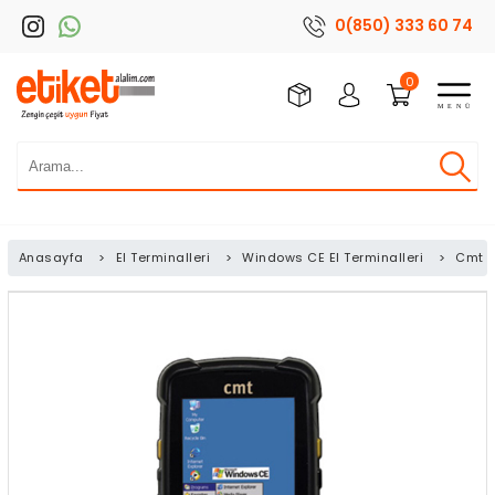
0(850) 333 60 74
0
Anasayfa
>
El Terminalleri
>
Windows CE El Terminalleri
>
Cmt M