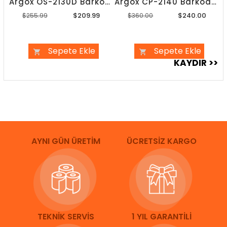
Argox OS-2130D Barkod Yazıcı
Argox CP-2140 Barkod Yazıcı
$209.99
$240.00
$255.99
$360.00
Sepete Ekle
Sepete Ekle
AYNI GÜN ÜRETİM
ÜCRETSİZ KARGO
TEKNİK SERVİS
1 YIL GARANTİLİ