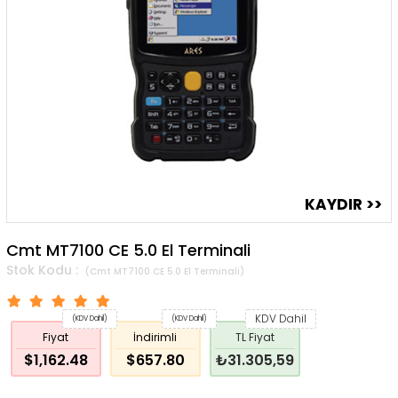
Cmt MT7100 CE 5.0 El Terminali
(Cmt MT7100 CE 5.0 El Terminali)
KDV Dahil
(KDV Dahil)
(KDV Dahil)
Fiyat
İndirimli
TL Fiyat
$1,162.48
$657.80
₺31.305,59