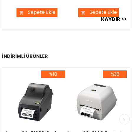
Sepete Ekle
Sepete Ekle
İNDIRIMLI ÜRÜNLER
%18
%33
%18İndirim
%33İndirim