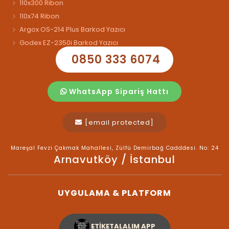
110x300 Ribon
110x74 Ribon
Argox OS-214 Plus Barkod Yazıcı
Godex EZ-2350i Barkod Yazıcı
0850 333 6074
WhatsApp Sipariş Hattı
[email protected]
Mareşal Fevzi Çakmak Mahallesi, Zülfü Demirbağ Cadddesi. No: 24
Arnavutköy / İstanbul
UYGULAMA & PLATFORM
ETİKETALALIM APP