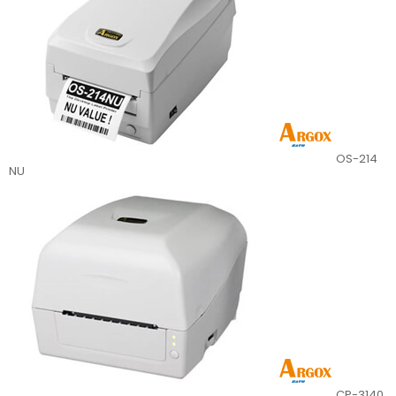
OS-214
NU
CP-3140