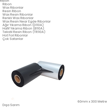
Ribon
Ribon
Wax Ribonlar
Resin Ribon
Wax Resin Ribonlar
Renkli Wax Ribonlar
Wax Resin Near Egde Ribonlar
Ağır Yıkama Ribon (D110A)
Hafif Yıkama Ribon (B110A)
Tekstil Resin Ribon (TR110A)
Hot Foil Ribonlar
Çok Satanlar
60mm x 300 Metre
Dışa Sarım