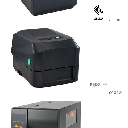
ZD230T
BY 246T