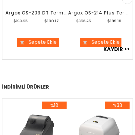
Argox OS-203 DT Termal Kafa
Argox OS-214 Plus Termal Kafa
$100.17
$199.16
$190.95
$356.25
Sepete Ekle
Sepete Ekle
İNDIRIMLI ÜRÜNLER
%18
%33
%18İndirim
%33İndirim