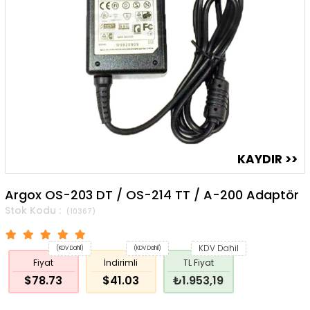
Argox OS-203 DT / OS-214 TT / A-200 Adaptör
(10367)
KDV Dahil
(KDV Dahil)
(KDV Dahil)
Fiyat
İndirimli
TL Fiyat
$78.73
$41.03
₺1.953,19