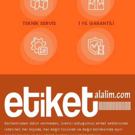
TEKNİK SERVİS
1 YIL GARANTİLİ
Kalitemizden ödün vermeden, üretici olduğumuz etiket sektöründe
istenilen her ölçüde, her kağıt türünde ve kağıt kalitesinde aynı