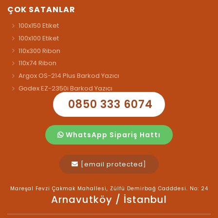
ÇOK SATANLAR
100x150 Etiket
100x100 Etiket
110x300 Ribon
110x74 Ribon
Argox OS-214 Plus Barkod Yazıcı
Godex EZ-2350i Barkod Yazıcı
0850 333 6074
WhatsApp Sipariş Hattı
[email protected]
Mareşal Fevzi Çakmak Mahallesi, Zülfü Demirbağ Cadddesi. No: 24
Arnavutköy / İstanbul