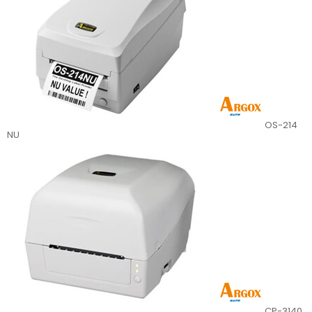
OS-214
NU
CP-3140