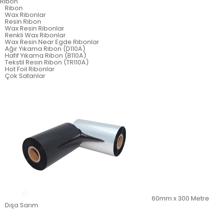
Ribon
Ribon
Wax Ribonlar
Resin Ribon
Wax Resin Ribonlar
Renkli Wax Ribonlar
Wax Resin Near Egde Ribonlar
Ağır Yıkama Ribon (D110A)
Hafif Yıkama Ribon (B110A)
Tekstil Resin Ribon (TR110A)
Hot Foil Ribonlar
Çok Satanlar
60mm x 300 Metre
Dışa Sarım