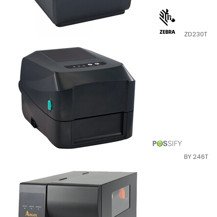
ZD230T
BY 246T