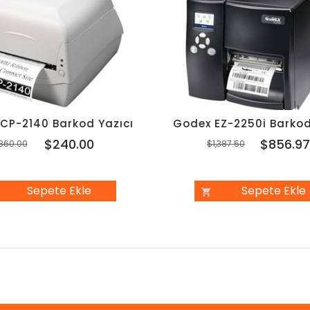
 CP-2140 Barkod Yazıcı
Godex EZ-2250i Barkod
$240.00
$856.9
360.00
$1,387.50
Sepete Ekle
Sepete Ekle