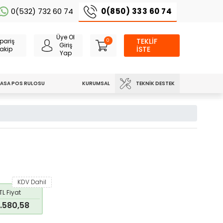
0(850) 333 60 74
0(532) 732 60 74
Üye Ol
TEKLİF
pariş
0
Giriş
İSTE
akip
Yap
TEKNIK DESTEK
ASA POS RULOSU
KURUMSAL
KDV Dahil
TL Fiyat
.580,58