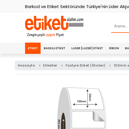
Barkod ve Etiket Sektöründe Türkiye'nin Lider Alışv
ETIKET
BASKILI ETIKET
LASER (LAZER) ETIKET
RIBON
BA
Anasayfa
>
Etiketler
>
Fastyre Etiket (Sticker)
>
100mm x