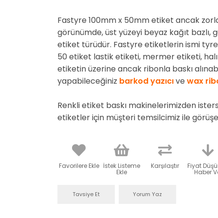
Fastyre 100mm x 50mm etiket ancak zorland
görünümde, üst yüzeyi beyaz kağıt bazlı, 
etiket türüdür. Fastyre etiketlerin ismi tyre
50 etiket lastik etiketi, mermer etiketi, halı
etiketin üzerine ancak ribonla baskı alınab
yapabileceğiniz
barkod yazıcı
ve
wax rib
Renkli etiket baskı makinelerimizden ister
etiketler için müşteri temsilcimiz ile görüşeb
Favorilere Ekle
İstek Listeme
Karşılaştır
Fiyat Düş
Ekle
Haber V
Tavsiye Et
Yorum Yaz