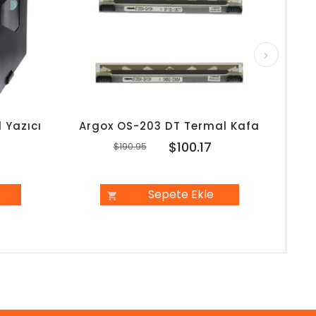
 Yazıcı
Argox OS-203 DT Termal Kafa
Arg
7
$100.17
$190.95
Sepete Ekle