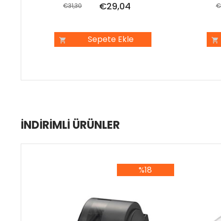
€29,04
€31,30
€
Sepete Ekle
İNDIRIMLI ÜRÜNLER
%18
%18İndirim