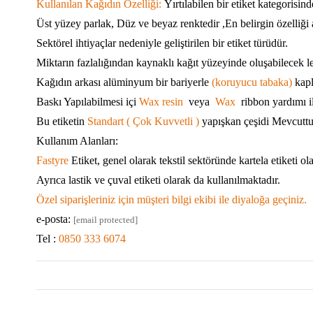
Kullanılan Kağıdın Özelliği:
Yırtılabilen bir etiket kategorisind
Üst yüzey parlak, Düz ve beyaz renktedir ,En belirgin özelliği 
Sektörel ihtiyaçlar nedeniyle geliştirilen bir etiket türüdür.
Miktarın fazlalığından kaynaklı kağıt yüzeyinde oluşabilecek l
Kağıdın arkası alüminyum bir bariyerle
(koruyucu tabaka)
kapl
Baskı Yapılabilmesi içi
Wax
resin
veya
Wax
ribbon yardımı i
Bu etiketin
Standart
( Çok Kuvvetli )
yapışkan çeşidi Mevcuttu
Kullanım Alanları:
Fastyre
Etiket
, genel olarak tekstil sektöründe kartela etiketi ol
Ayrıca lastik ve çuval etiketi olarak da kullanılmaktadır.
Özel siparişleriniz için müşteri bilgi ekibi ile diyaloğa geçiniz.
e-posta:
[email protected]
Tel :
0850 333 6074