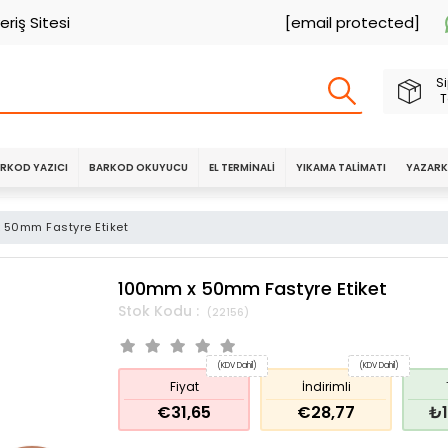
eriş Sitesi
[email protected]
Si
T
RKOD YAZICI
BARKOD OKUYUCU
EL TERMINALI
YIKAMA TALIMATI
YAZARK
 50mm Fastyre Etiket
100mm x 50mm Fastyre Etiket
(22156)
(KDV Dahil)
(KDV Dahil)
Fiyat
İndirimli
€31,65
€28,77
₺1