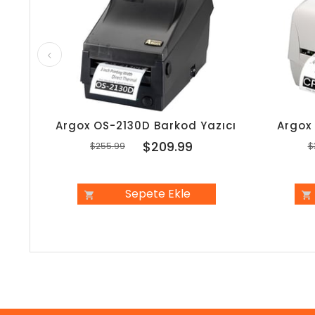
Argox OS-2130D Barkod Yazıcı
Argox
$209.99
$255.99
$
Sepete Ekle