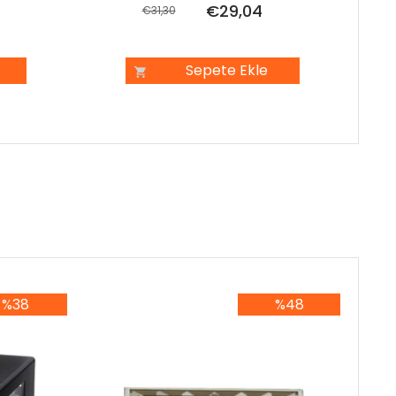
€29,04
€31,30
Sepete Ekle
%38
%48
8İndirim
%48İndirim