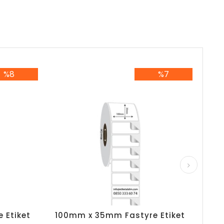
%8
%7
İndirim
%7İndirim
 Etiket
100mm x 35mm Fastyre Etiket
100