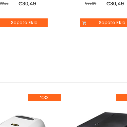
€30,49
€30,49
33,22
€33,20
Sepete Ekle
Sepete Ekle
%33
%33İndirim
%3