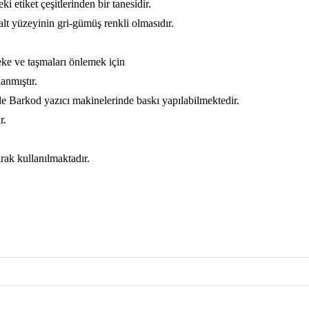
eki etiket çeşitlerinden bir tanesidir.
alt yüzeyinin gri-gümüş renkli olmasıdır.
eke ve taşmaları önlemek için
anmıştır.
le
Barkod yazıcı makinelerinde baskı yapılabilmektedir.
r.
arak kullanılmaktadır.