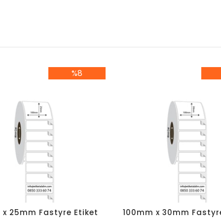
%8
%8İndirim
%8
x 25mm Fastyre Etiket
100mm x 30mm Fastyre