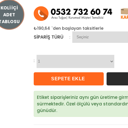
KOLİ İÇİ
ADET
TABLOSU
₺190,64
`den başlayan taksitlerle
SIPARIŞ TÜRÜ
:
:
Etiket siparişleriniz aynı gün üretime gi
sürmektedir. Özel ölçülü veya standardın d
günüdür.