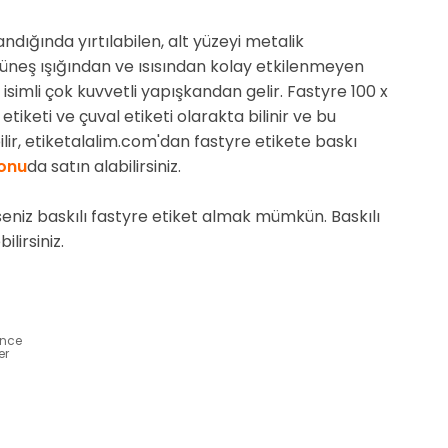
ığında yırtılabilen, alt yüzeyi metalik
güneş ışığından ve ısısından kolay etkilenmeyen
 isimli çok kuvvetli yapışkandan gelir. Fastyre 100 x
 etiketi ve çuval etiketi olarakta bilinir ve bu
ilir, etiketalalim.com'dan fastyre etikete baskı
onu
da satın alabilirsiniz.
seniz baskılı fastyre etiket almak mümkün. Baskılı
ilirsiniz.
ünce
er