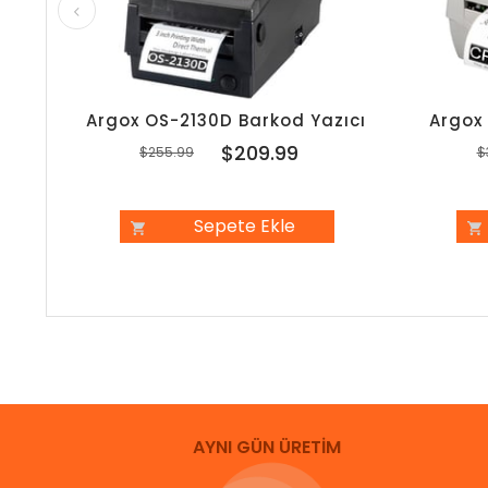
Argox OS-2130D Barkod Yazıcı
Argox
$209.99
$255.99
$
Sepete Ekle
AYNI GÜN ÜRETİM