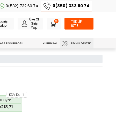
0(850) 333 60 74
0(532) 732 60 74
Üye Ol
TEKLİF
pariş
0
Giriş
İSTE
akip
Yap
TEKNIK DESTEK
ASA POS RULOSU
KURUMSAL
KDV Dahil
TL Fiyat
218,71