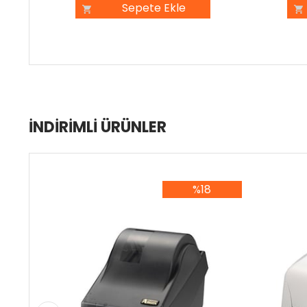
Sepete Ekle
İNDIRIMLI ÜRÜNLER
%18
%18İndirim