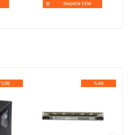
Sepete Ekle
%38
%48
8İndirim
%48İndirim