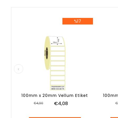
%17
%17İndirim
100mm x 20mm Vellum Etiket
100mm
€4,08
€4,90
€