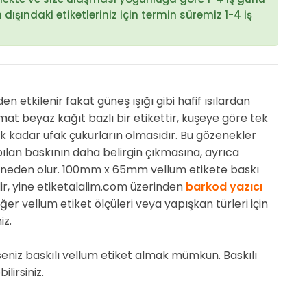
ışındaki etiketleriniz için termin süremiz 1-4 iş
tkilenir fakat güneş ışığı gibi hafif ısılardan
at beyaz kağıt bazlı bir etikettir, kuşeye göre tek
k kadar ufak çukurların olmasıdır. Bu gözenekler
pılan baskının daha belirgin çıkmasına, ayrıca
neden olur. 100mm x 65mm vellum etikete baskı
ir, yine etiketalalim.com üzerinden
barkod yazıcı
diğer vellum etiket ölçüleri veya yapışkan türleri için
iz.
seniz baskılı vellum etiket almak mümkün. Baskılı
ilirsiniz.