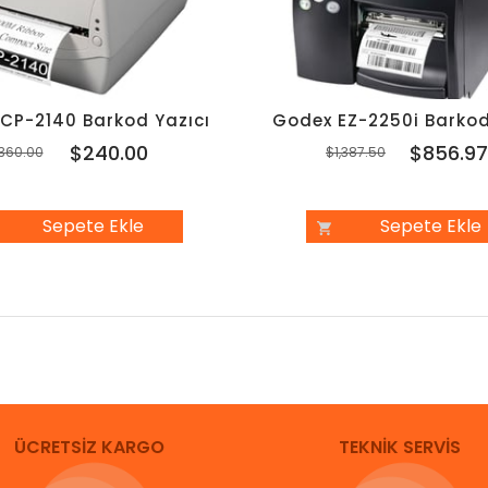
 CP-2140 Barkod Yazıcı
Godex EZ-2250i Barkod
$240.00
$856.9
360.00
$1,387.50
Sepete Ekle
Sepete Ekle
ÜCRETSİZ KARGO
TEKNİK SERVİS