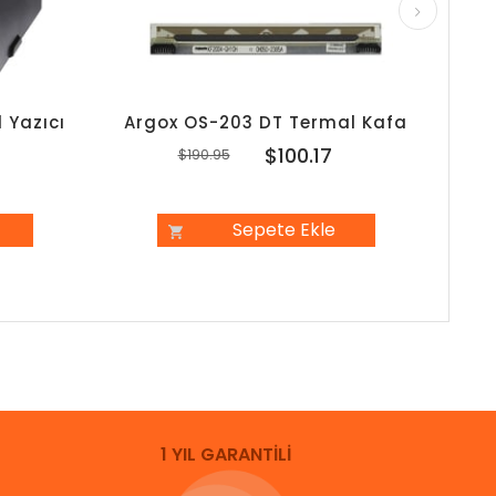
 Yazıcı
Argox OS-203 DT Termal Kafa
Arg
7
$100.17
$190.95
Sepete Ekle
1 YIL GARANTİLİ