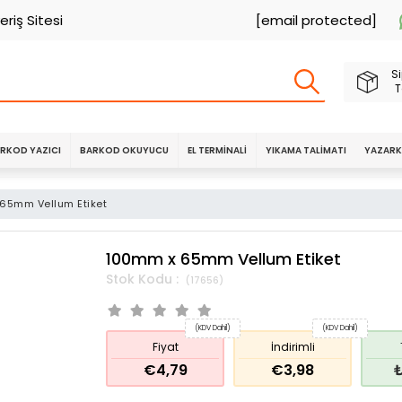
eriş Sitesi
[email protected]
Si
T
RKOD YAZICI
BARKOD OKUYUCU
EL TERMINALI
YIKAMA TALIMATI
YAZARK
65mm Vellum Etiket
100mm x 65mm Vellum Etiket
(17656)
(KDV Dahil)
(KDV Dahil)
Fiyat
İndirimli
€4,79
€3,98
₺