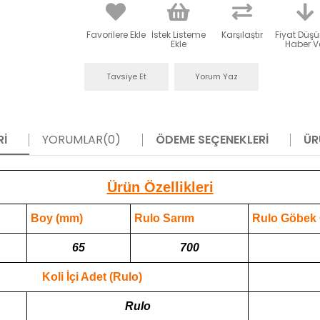
Favorilere Ekle
İstek Listeme
Karşılaştır
Fiyat Düş
Ekle
Haber V
Tavsiye Et
Yorum Yaz
RI
YORUMLAR
(0)
ÖDEME SEÇENEKLERI
ÜR
Ürün Özellikleri
Boy (mm)
Rulo Sarım
Rulo Göbek
65
700
Koli İçi Adet (Rulo)
Rulo