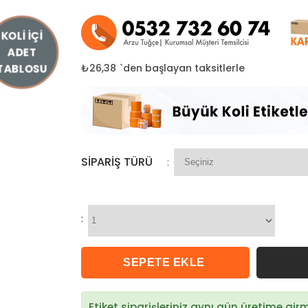
KOLİ İÇİ
ADET
₺26,38
`den başlayan taksitlerle
TABLOSU
SIPARIŞ TÜRÜ
:
:
Etiket siparişleriniz aynı gün üretime gi