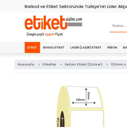
Barkod ve Etiket Sektöründe Türkiye'nin Lider Alışv
ETIKET
BASKILI ETIKET
LASER (LAZER) ETIKET
RIBON
BA
Anasayfa
>
Etiketler
>
Vellum Etiket (Sticker)
>
100mm x 