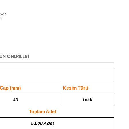
ünce
er
ÜN ÖNERILERI
 Çap (mm)
Kesim Türü
40
Tekli
Toplam Adet
5.600 Adet