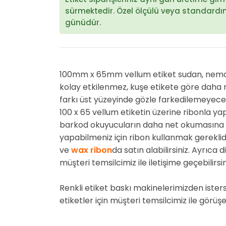
sürmektedir. Özel ölçülü veya standardın d
günüdür.
100mm x 65mm vellum etiket sudan, nemden e
kolay etkilenmez, kuşe etikete göre daha m
farkı üst yüzeyinde gözle farkedilemeyece
100 x 65 vellum etiketin üzerine ribonla ya
barkod okuyucuların daha net okumasına 
yapabilmeniz için ribon kullanmak gereklid
ve
wax ribon
da satın alabilirsiniz. Ayrıca 
müşteri temsilcimiz ile iletişime geçebilirsin
Renkli etiket baskı makinelerimizden ister
etiketler için müşteri temsilcimiz ile görüşeb