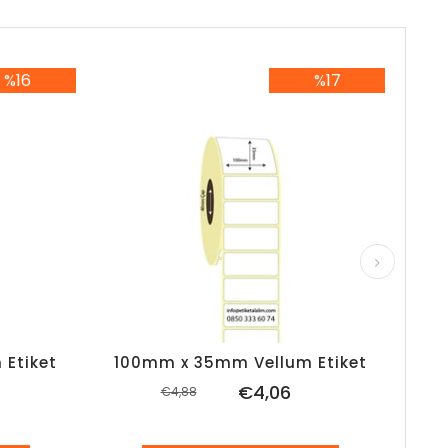
%16
%17
6İndirim
%17İndirim
Etiket
100mm x 35mm Vellum Etiket
10
€4,06
€4,88