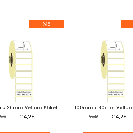
%16
%16İndirim
%1
 x 25mm Vellum Etiket
100mm x 30mm Vellum 
€4,28
€4,28
5,13
€5,13