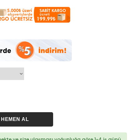
rmekte ve size ulaşması yoğunluğa göre 1-4 iş günü