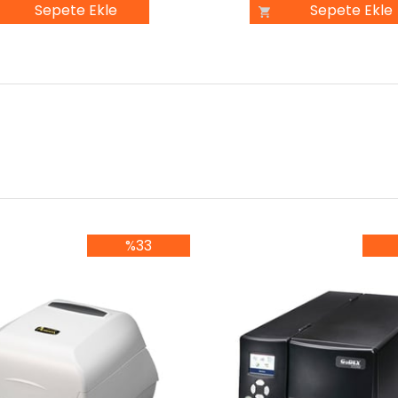
Sepete Ekle
Sepete Ekle
%33
%33İndirim
%3