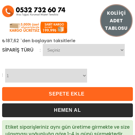
KOLİ İÇİ
ADET
TABLOSU
₺187,62
`den başlayan taksitlerle
SIPARIŞ TÜRÜ
:
:
Etiket siparişleriniz aynı gün üretime girmekte ve size
ulaşması yoğunluğa göre 1-4 iş günü sürmektedir.