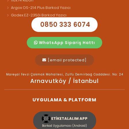
110x74 Ribon
Argox OS-214 Plus Barkod Yazıcı
Godex EZ-2350i Barkod Yazıcı
0850 333 6074
WhatsApp Sipariş Hattı
[email protected]
Mareşal Fevzi Çakmak Mahallesi, Zülfü Demirbağ Cadddesi. No: 24
Arnavutköy / İstanbul
UYGULAMA & PLATFORM
ETİKETALALIM APP
Barkod Uygulaması (Android)