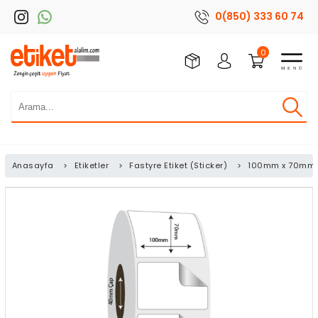
0(850) 333 60 74
0
Anasayfa
>
Etiketler
>
Fastyre Etiket (Sticker)
>
100mm x 70mm F