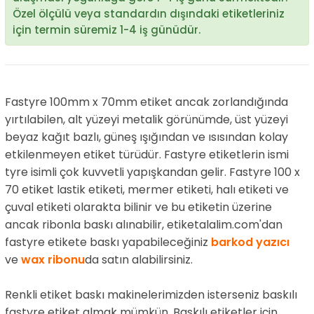
Özel ölçülü veya standardın dışındaki etiketleriniz
için termin süremiz 1-4 iş günüdür.
Fastyre 100mm x 70mm etiket ancak zorlandığında
yırtılabilen, alt yüzeyi metalik görünümde, üst yüzeyi
beyaz kağıt bazlı, güneş ışığından ve ısısından kolay
etkilenmeyen etiket türüdür. Fastyre etiketlerin ismi
tyre isimli çok kuvvetli yapışkandan gelir. Fastyre 100 x
70 etiket lastik etiketi, mermer etiketi, halı etiketi ve
çuval etiketi olarakta bilinir ve bu etiketin üzerine
ancak ribonla baskı alınabilir, etiketalalim.com'dan
fastyre etikete baskı yapabileceğiniz
barkod yazıcı
ve
wax ribonu
da satın alabilirsiniz.
Renkli etiket baskı makinelerimizden isterseniz baskılı
fastyre etiket almak mümkün. Baskılı etiketler için