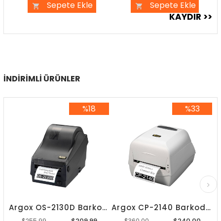
Sepete Ekle
Sepete Ekle
İNDIRIMLI ÜRÜNLER
%18
%33
%18İndirim
%33İndirim
Argox OS-2130D Barkod Yazıcı
Argox CP-2140 Barkod Yazıcı
$209.99
$240.00
$255.99
$360.00