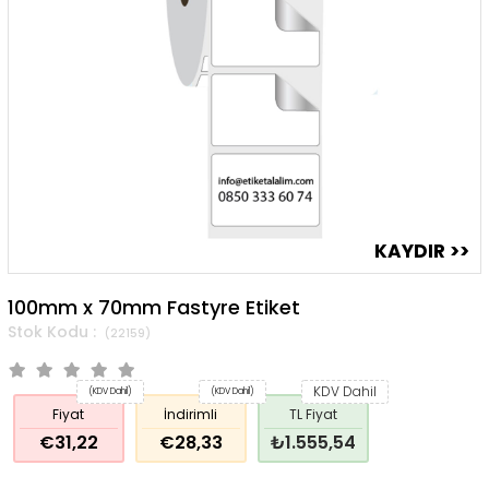
100mm x 70mm Fastyre Etiket
(22159)
KDV Dahil
(KDV Dahil)
(KDV Dahil)
Fiyat
İndirimli
TL Fiyat
€31,22
€28,33
₺1.555,54