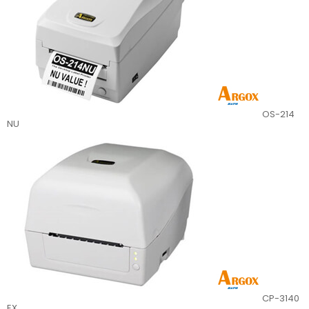
OS-214
NU
CP-3140
EX