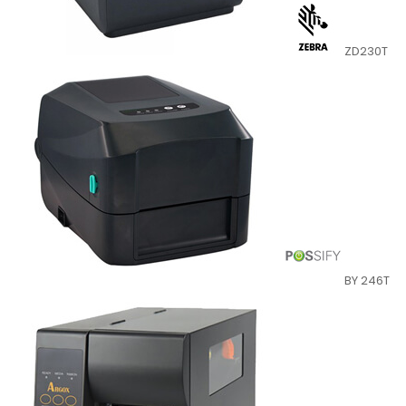
ZD230T
BY 246T