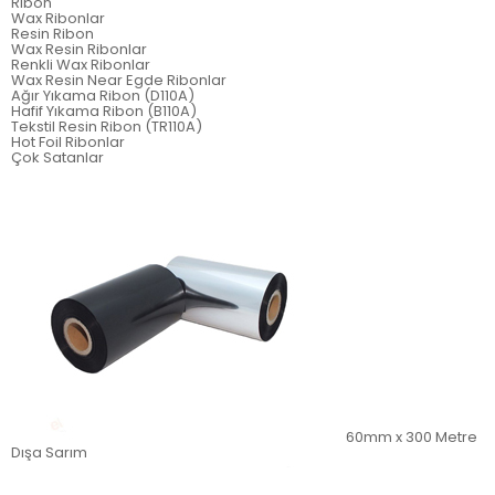
Ribon
Wax Ribonlar
Resin Ribon
Wax Resin Ribonlar
Renkli Wax Ribonlar
Wax Resin Near Egde Ribonlar
Ağır Yıkama Ribon (D110A)
Hafif Yıkama Ribon (B110A)
Tekstil Resin Ribon (TR110A)
Hot Foil Ribonlar
Çok Satanlar
60mm x 300 Metre
Dışa Sarım