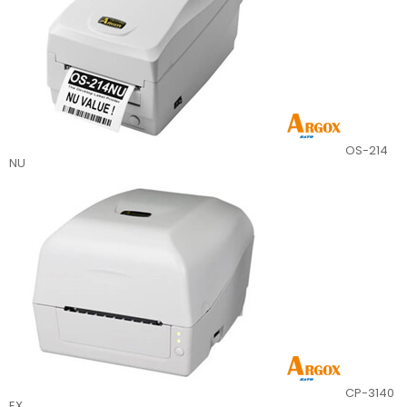
OS-214
NU
CP-3140
EX