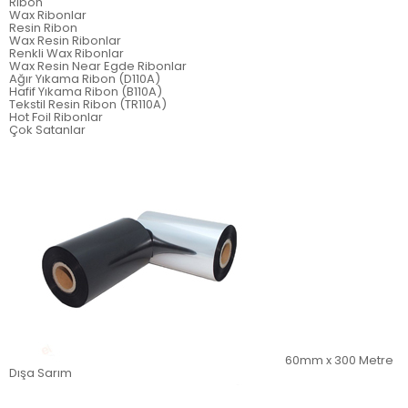
Ribon
Wax Ribonlar
Resin Ribon
Wax Resin Ribonlar
Renkli Wax Ribonlar
Wax Resin Near Egde Ribonlar
Ağır Yıkama Ribon (D110A)
Hafif Yıkama Ribon (B110A)
Tekstil Resin Ribon (TR110A)
Hot Foil Ribonlar
Çok Satanlar
60mm x 300 Metre
Dışa Sarım