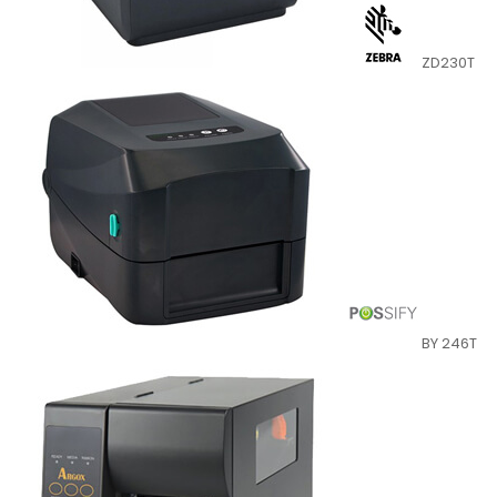
ZD230T
BY 246T