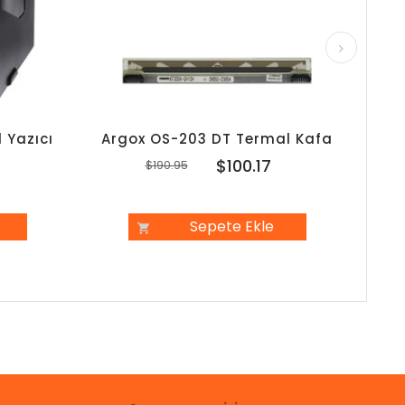
 Yazıcı
Argox OS-203 DT Termal Kafa
Arg
7
$100.17
$190.95
Sepete Ekle