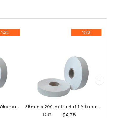
%32
%32
2İndirim
%32İndirim
30mm x 200 Metre Hafif Yıkama Japon Akmaz
35mm x 200 Metre Hafif Yıkama Japon Akmaz
$4.25
$6.27