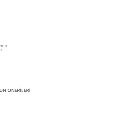
ünce
er
ÜN ÖNERILERI