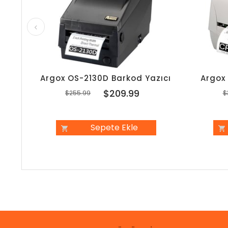
Argox OS-2130D Barkod Yazıcı
Argox
$209.99
$255.99
$
Sepete Ekle