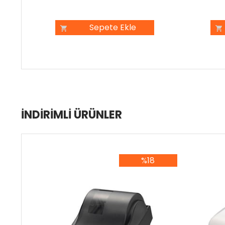
Sepete Ekle
İNDIRIMLI ÜRÜNLER
%18
%18İndirim