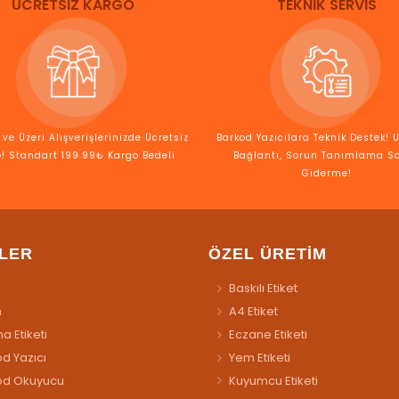
ÜCRETSİZ KARGO
TEKNİK SERVİS
ve Üzeri Alışverişlerinizde Ücretsiz
Barkod Yazıcılara Teknik Destek! 
! Standart 199.99₺ Kargo Bedeli
Bağlantı, Sorun Tanımlama S
Giderme!
LER
ÖZEL ÜRETİM
Baskılı Etiket
n
A4 Etiket
a Etiketi
Eczane Etiketi
d Yazıcı
Yem Etiketi
od Okuyucu
Kuyumcu Etiketi