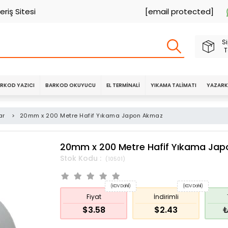
eriş Sitesi
[email protected]
Si
T
RKOD YAZICI
BARKOD OKUYUCU
EL TERMINALI
YIKAMA TALIMATI
YAZARK
ar
>
20mm x 200 Metre Hafif Yıkama Japon Akmaz
20mm x 200 Metre Hafif Yıkama Ja
(10501)
(KDV Dahil)
(KDV Dahil)
Fiyat
İndirimli
$3.58
$2.43
₺