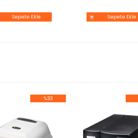
Sepete Ekle
Sepete Ekle
%33
%33İndirim
%3