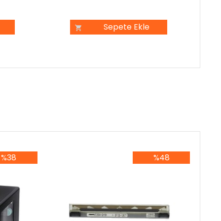
Sepete Ekle
%38
%48
8İndirim
%48İndirim