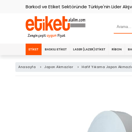
Barkod ve Etiket Sektöründe Türkiye'nin Lider Alışv
ETIKET
BASKILI ETIKET
LASER (LAZER) ETIKET
RIBON
BA
Anasayfa
>
Japon Akmazlar
>
Hafif Yıkama Japon Akmazl