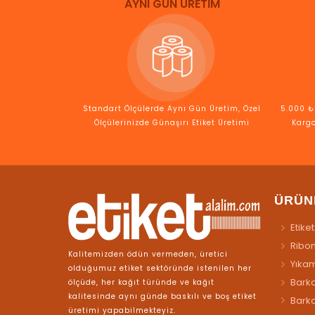
AYNI GÜN ÜRETİM
Standart Ölçülerde Aynı Gün Üretim, Özel
5.000 ₺ 
Ölçülerinizde Günaşırı Etiket Üretimi
Kargo
ÜRÜN
Etiket
Ribo
Kalitemizden ödün vermeden, üretici
Yıkam
olduğumuz etiket sektöründe istenilen her
Barko
ölçüde, her kağıt türünde ve kağıt
kalitesinde aynı günde baskılı ve boş etiket
Bark
üretimi yapabilmekteyiz.