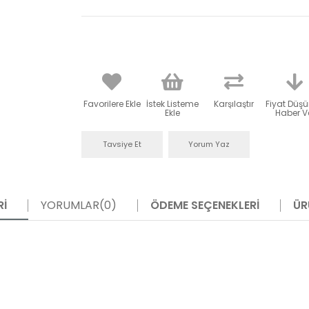
Favorilere Ekle
İstek Listeme
Karşılaştır
Fiyat Düş
Ekle
Haber V
Tavsiye Et
Yorum Yaz
RI
YORUMLAR
(0)
ÖDEME SEÇENEKLERI
ÜR