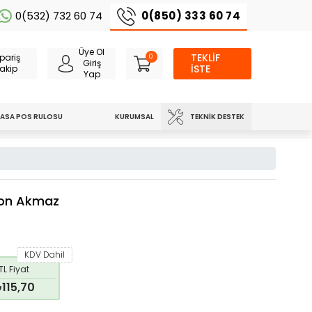
0(850) 333 60 74
0(532) 732 60 74
Üye Ol
TEKLİF
pariş
0
Giriş
İSTE
akip
Yap
TEKNIK DESTEK
ASA POS RULOSU
KURUMSAL
pon Akmaz
KDV Dahil
TL Fiyat
115,70