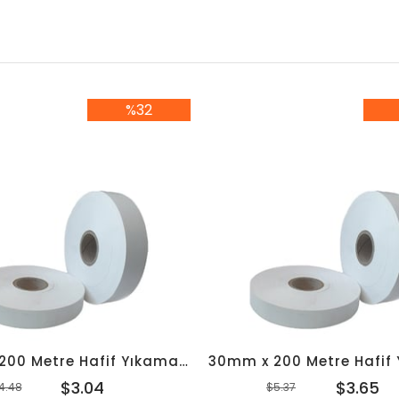
%32
%32İndirim
%3
25mm x 200 Metre Hafif Yıkama Japon Akmaz
$3.04
$3.65
4.48
$5.37