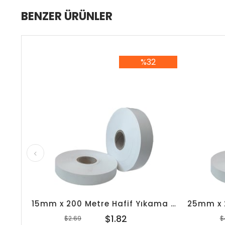
BENZER ÜRÜNLER
%32
%32İndirim
15mm x 200 Metre Hafif Yıkama Japon Akmaz
$1.82
$2.69
$