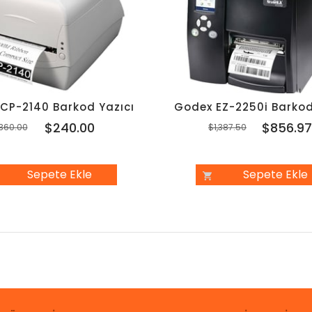
 CP-2140 Barkod Yazıcı
Godex EZ-2250i Barkod
$240.00
$856.9
360.00
$1,387.50
Sepete Ekle
Sepete Ekle