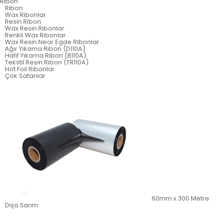
Ribon
Ribon
Wax Ribonlar
Resin Ribon
Wax Resin Ribonlar
Renkli Wax Ribonlar
Wax Resin Near Egde Ribonlar
Ağır Yıkama Ribon (D110A)
Hafif Yıkama Ribon (B110A)
Tekstil Resin Ribon (TR110A)
Hot Foil Ribonlar
Çok Satanlar
60mm x 300 Metre
Dışa Sarım