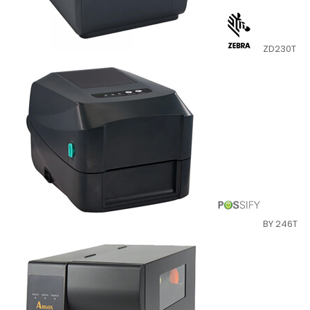
ZD230T
BY 246T