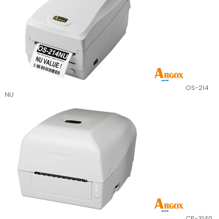
OS-214
NU
CP-3140