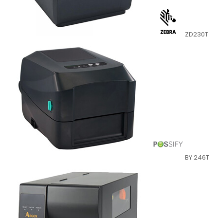
ZD230T
BY 246T