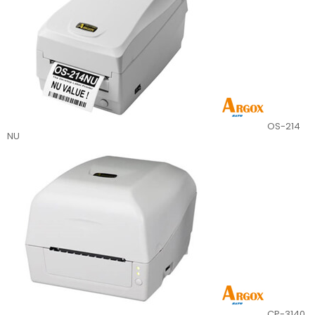
OS-214
NU
CP-3140