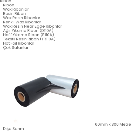
Ribon
Ribon
Wax Ribonlar
Resin Ribon
Wax Resin Ribonlar
Renkli Wax Ribonlar
Wax Resin Near Egde Ribonlar
Ağır Yıkama Ribon (D110A)
Hafif Yıkama Ribon (B110A)
Tekstil Resin Ribon (TR110A)
Hot Foil Ribonlar
Çok Satanlar
60mm x 300 Metre
Dışa Sarım