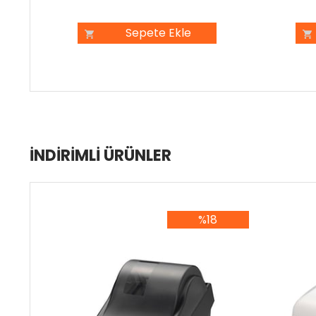
Sepete Ekle
İNDIRIMLI ÜRÜNLER
%18
%18İndirim