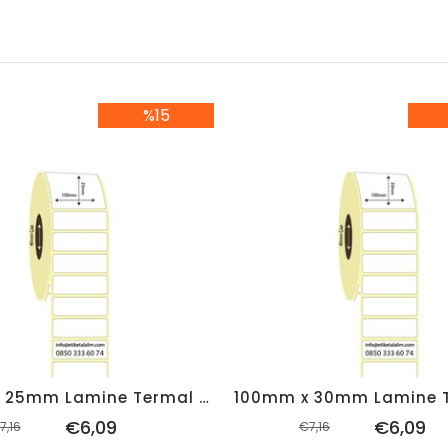
%15
%15İndirim
%1
100mm x 25mm Lamine Termal Etiket (Sticker)
€6,09
€6,09
7,16
€7,16