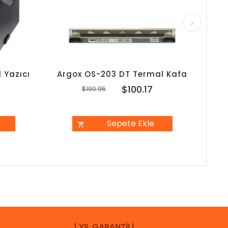
 Yazıcı
Argox OS-203 DT Termal Kafa
Arg
7
$100.17
$190.95
Sepete Ekle
1 YIL GARANTİLİ