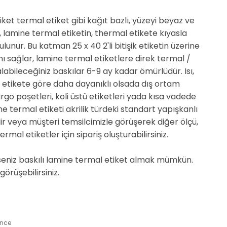
ket termal etiket gibi kağıt bazlı, yüzeyi beyaz ve
r, lamine termal etiketin, thermal etikete kıyasla
nur. Bu katman 25 x 40 2'li bitişik etiketin üzerine
 sağlar, lamine termal etiketlere direk termal /
alabileceğiniz baskılar 6-9 ay kadar ömürlüdür. Isı,
al etikete göre daha dayanıklı olsada dış ortam
rgo poşetleri, koli üstü etiketleri yada kısa vadede
e termal etiketi akrilik türdeki standart yapışkanlı
ir veya müşteri temsilcimizle görüşerek diğer ölçü,
mal etiketler için sipariş oluşturabilirsiniz.
rseniz baskılı lamine termal etiket almak mümkün.
görüşebilirsiniz.
ünce