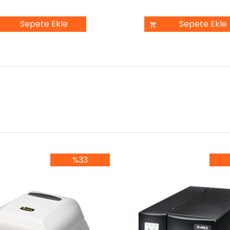
Sepete Ekle
Sepete Ekle
%33
%33İndirim
%3