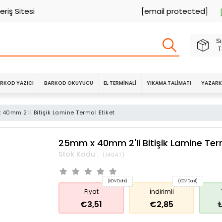
eriş Sitesi
[email protected]
Si
T
RKOD YAZICI
BARKOD OKUYUCU
EL TERMINALI
YIKAMA TALIMATI
YAZARK
40mm 2'li Bitişik Lamine Termal Etiket
25mm x 40mm 2'li Bitişik Lamine Ter
(14047)
(KDV Dahil)
(KDV Dahil)
Fiyat
İndirimli
€3,51
€2,85
₺