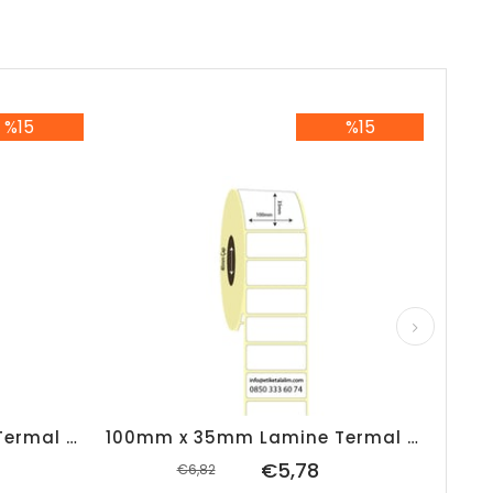
%15
%15
5İndirim
%15İndirim
100mm x 30mm Lamine Termal Etiket (Sticker)
100mm x 35mm Lamine Termal Etiket (Sticker)
€5,78
€6,82