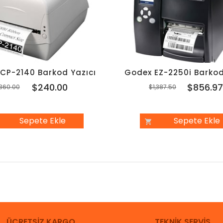
 CP-2140 Barkod Yazıcı
Godex EZ-2250i Barkod
$240.00
$856.9
360.00
$1,387.50
Sepete Ekle
Sepete Ekle
ÜCRETSİZ KARGO
TEKNİK SERVİS