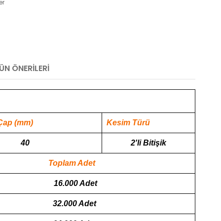
er
ÜN ÖNERILERI
Çap (mm)
Kesim Türü
40
2'li Bitişik
Toplam Adet
16.000 Adet
32.000 Adet