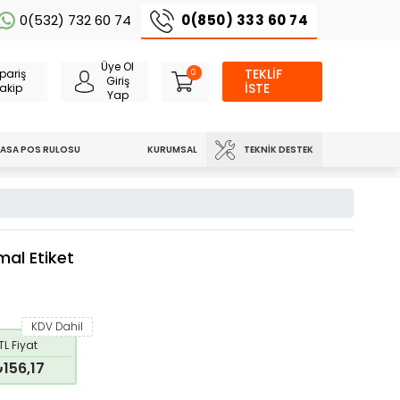
0(850) 333 60 74
0(532) 732 60 74
Üye Ol
TEKLİF
pariş
0
Giriş
İSTE
akip
Yap
TEKNIK DESTEK
ASA POS RULOSU
KURUMSAL
mal Etiket
KDV Dahil
TL Fiyat
156,17