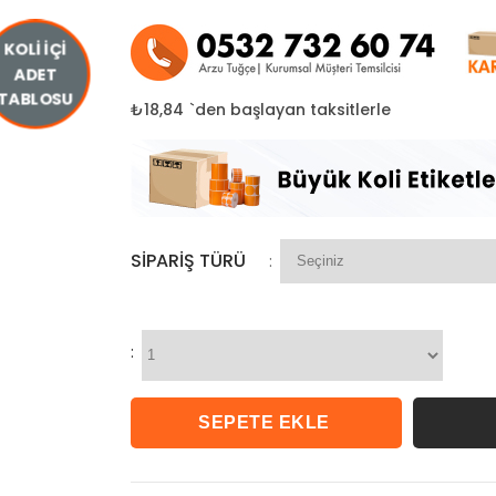
KOLİ İÇİ
ADET
TABLOSU
₺18,84
`den başlayan taksitlerle
SIPARIŞ TÜRÜ
:
: