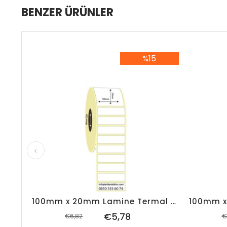
BENZER ÜRÜNLER
%15
%15İndirim
100mm x 20mm Lamine Termal Etiket (Sticker)
€5,78
€6,82
€