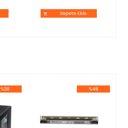
Sepete Ekle
%38
%48
8İndirim
%48İndirim