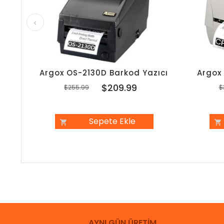
Argox OS-2130D Barkod Yazıcı
Argox
$209.99
$255.99
$
Sepete Ekle
AYNI GÜN ÜRETİM