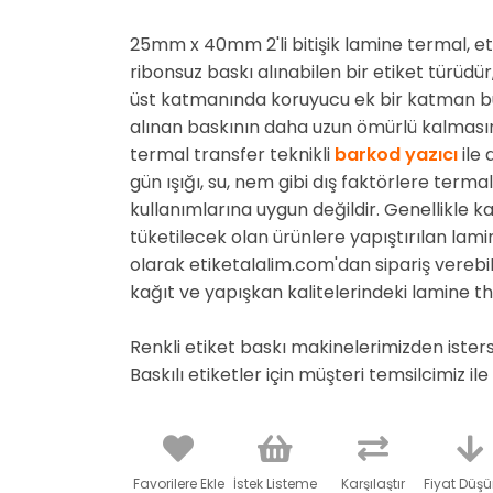
25mm x 40mm 2'li bitişik lamine termal, eti
ribonsuz baskı alınabilen bir etiket türüdü
üst katmanında koruyucu ek bir katman bulu
alınan baskının daha uzun ömürlü kalmasını
termal transfer teknikli
barkod yazıcı
ile 
gün ışığı, su, nem gibi dış faktörlere term
kullanımlarına uygun değildir. Genellikle ka
tüketilecek olan ürünlere yapıştırılan lamin
olarak etiketalalim.com'dan sipariş verebil
kağıt ve yapışkan kalitelerindeki lamine ther
Renkli etiket baskı makinelerimizden iste
Baskılı etiketler için müşteri temsilcimiz ile 
Favorilere Ekle
İstek Listeme
Karşılaştır
Fiyat Düş