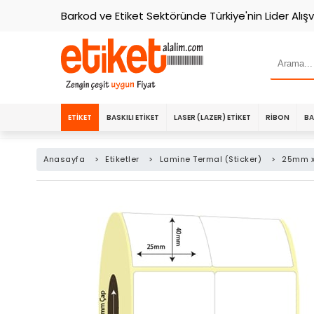
Barkod ve Etiket Sektöründe Türkiye'nin Lider Alışv
ETIKET
BASKILI ETIKET
LASER (LAZER) ETIKET
RIBON
BA
Anasayfa
>
Etiketler
>
Lamine Termal (Sticker)
>
25mm x 