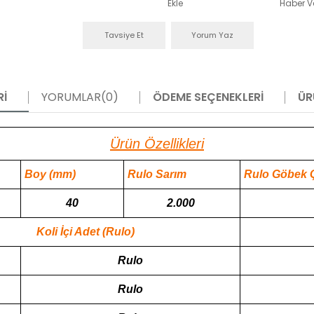
Ekle
Haber V
Tavsiye Et
Yorum Yaz
RI
YORUMLAR
(0)
ÖDEME SEÇENEKLERI
ÜR
Ürün Özellikleri
Boy (mm)
Rulo Sarım
Rulo Göbek 
40
2.000
Koli İçi Adet (Rulo)
Rulo
Rulo