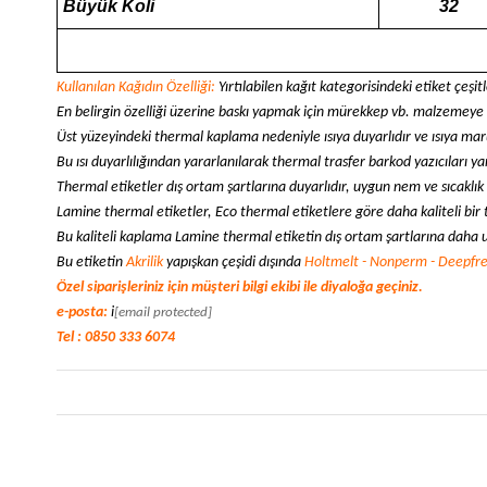
Büyük Koli
32
Kullanılan Kağıdın Özelliği:
Yırtılabilen kağıt kategorisindeki etiket çeşi
En belirgin özelliği üzerine baskı yapmak için mürekkep vb. malzemeye
Üst yüzeyindeki thermal kaplama nedeniyle ısıya duyarlıdır ve ısıya ma
Bu ısı duyarlılığından yararlanılarak thermal trasfer barkod yazıcıları y
Thermal etiketler dış ortam şartlarına duyarlıdır, uygun nem ve sıcaklık
Lamine thermal etiketler, Eco thermal etiketlere göre daha kaliteli bir
Bu kaliteli kaplama Lamine thermal etiketin dış ortam şartlarına daha
Bu etiketin
Akrilik
yapışkan çeşidi dışında
Holtmelt - Nonperm - Deepfr
Özel siparişleriniz için müşteri bilgi ekibi ile diyaloğa geçiniz.
e-posta:
i
[email protected]
Tel : 0850 333 6074