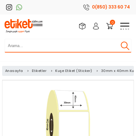
0(850) 333 60 74
0
Anasayfa
>
Etiketler
>
Kuşe Etiket (Sticker)
>
30mm x 40mm Kuşe 