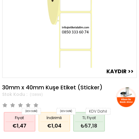
30mm x 40mm Kuşe Etiket (Sticker)
(13899)
KDV Dahil
(KDV Dahil)
(KDV Dahil)
Fiyat
İndirimli
TL Fiyat
€1,47
€1,04
₺57,18