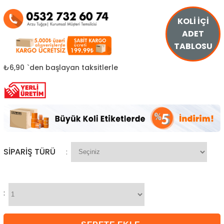
KOLİ İÇİ
ADET
TABLOSU
₺6,90
`den başlayan taksitlerle
SIPARIŞ TÜRÜ
:
: