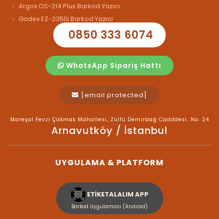
Argox OS-214 Plus Barkod Yazıcı
Godex EZ-2350i Barkod Yazıcı
0850 333 6074
WhatsApp Sipariş Hattı
[email protected]
Mareşal Fevzi Çakmak Mahallesi, Zülfü Demirbağ Cadddesi. No: 24
Arnavutköy / İstanbul
UYGULAMA & PLATFORM
ETİKETALALIM APP
Barkod Uygulaması (Android)