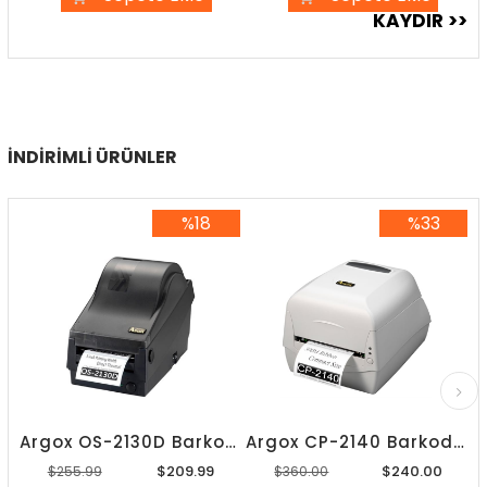
İNDIRIMLI ÜRÜNLER
%18
%33
%18İndirim
%33İndirim
Argox OS-2130D Barkod Yazıcı
Argox CP-2140 Barkod Yazıcı
$209.99
$240.00
$255.99
$360.00