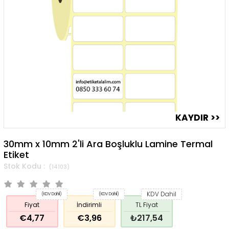
30mm x 10mm 2'li Ara Boşluklu Lamine Termal
Etiket
(14103)
KDV Dahil
(KDV Dahil)
(KDV Dahil)
Fiyat
İndirimli
TL Fiyat
€4,77
€3,96
₺217,54