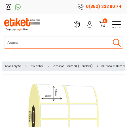
0(850) 333 60 74
0
Anasayfa
>
Etiketler
>
Lamine Termal (Sticker)
>
30mm x 10mm 2'