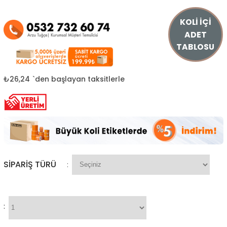
KOLİ İÇİ
ADET
TABLOSU
₺26,24
`den başlayan taksitlerle
SIPARIŞ TÜRÜ
:
: