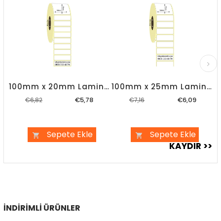
%15İndirim
%15İndirim
100mm x 20mm Lamine Termal Etiket (Sticker)
100mm x 25mm Lamine Termal Etiket (Sticker)
€5,78
€6,09
€6,82
€7,16
Sepete Ekle
Sepete Ekle
İNDIRIMLI ÜRÜNLER