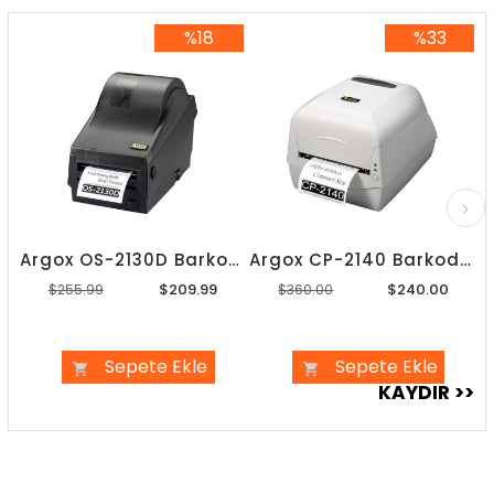
%18
%33
%18İndirim
%33İndirim
Argox OS-2130D Barkod Yazıcı
Argox CP-2140 Barkod Yazıcı
$209.99
$240.00
$255.99
$360.00
Sepete Ekle
Sepete Ekle