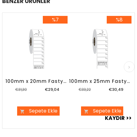
BENZER ÜRÜNLER
%7
%8
%7İndirim
%8İndirim
100mm x 20mm Fastyre Etiket
100mm x 25mm Fastyre Etiket
€29,04
€30,49
€31,30
€33,22
Sepete Ekle
Sepete Ekle