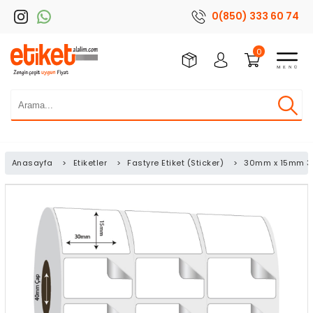
0(850) 333 60 74
0
Anasayfa
>
Etiketler
>
Fastyre Etiket (Sticker)
>
30mm x 15mm 3'l