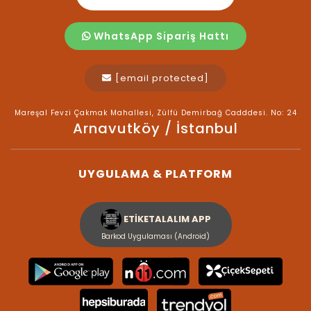
WhatsApp Sipariş Hattı
[email protected]
Mareşal Fevzi Çakmak Mahallesi, Zülfü Demirbağ Cadddesi. No: 24
Arnavutköy / İstanbul
UYGULAMA & PLATFORM
ETİKETALALIM APP
Barkod Uygulaması (Android)