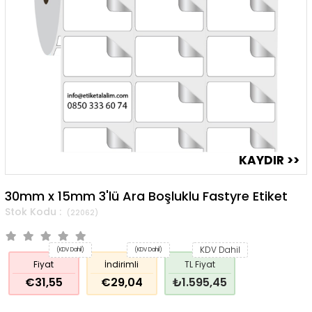
30mm x 15mm 3'lü Ara Boşluklu Fastyre Etiket
(22062)
KDV Dahil
(KDV Dahil)
(KDV Dahil)
Fiyat
İndirimli
TL Fiyat
€31,55
€29,04
₺1.595,45