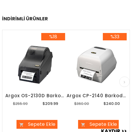
İNDIRIMLI ÜRÜNLER
%18
%33
%18İndirim
%33İndirim
Argox OS-2130D Barkod Yazıcı
Argox CP-2140 Barkod Yazıcı
$209.99
$240.00
$255.99
$360.00
Sepete Ekle
Sepete Ekle