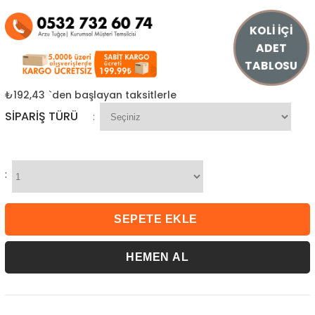
KOLİ İÇİ
ADET
TABLOSU
₺192,43
`den başlayan taksitlerle
SIPARIŞ TÜRÜ
:
: