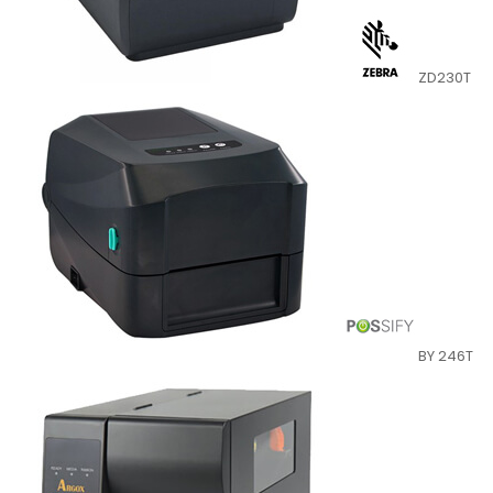
ZD230T
BY 246T