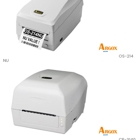
OS-214
NU
CP-3140