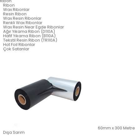
Ribon
Ribon
Wax Ribonlar
Resin Ribon
Wax Resin Ribonlar
Renkli Wax Ribonlar
Wax Resin Near Egde Ribonlar
Ağır Yıkama Ribon (D110A)
Hafif Yıkama Ribon (B110A)
Tekstil Resin Ribon (TR110A)
Hot Foil Ribonlar
Çok Satanlar
60mm x 300 Metre
Dışa Sarım