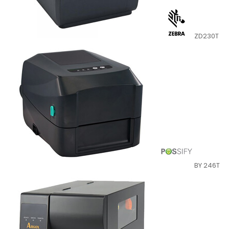
ZD230T
BY 246T