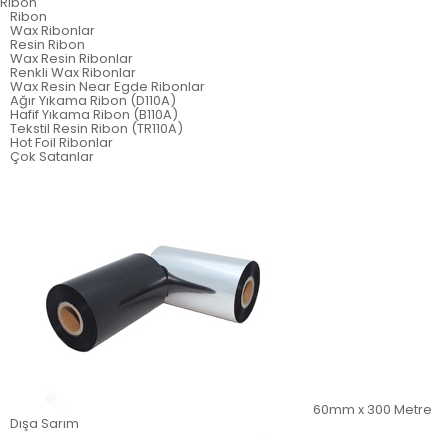
Ribon
Ribon
Wax Ribonlar
Resin Ribon
Wax Resin Ribonlar
Renkli Wax Ribonlar
Wax Resin Near Egde Ribonlar
Ağır Yıkama Ribon (D110A)
Hafif Yıkama Ribon (B110A)
Tekstil Resin Ribon (TR110A)
Hot Foil Ribonlar
Çok Satanlar
60mm x 300 Metre
Dışa Sarım