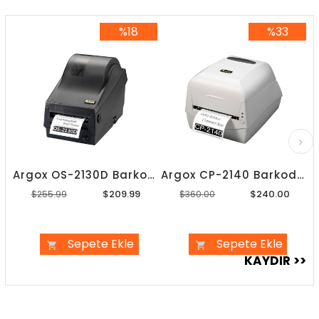
%18
%33
%18İndirim
%33İndirim
Argox OS-2130D Barkod Yazıcı
Argox CP-2140 Barkod Yazıcı
$209.99
$240.00
$255.99
$360.00
Sepete Ekle
Sepete Ekle