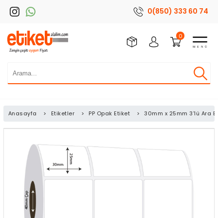
0(850) 333 60 74
0
Anasayfa
>
Etiketler
>
PP Opak Etiket
>
30mm x 25mm 3'lü Ara Bo