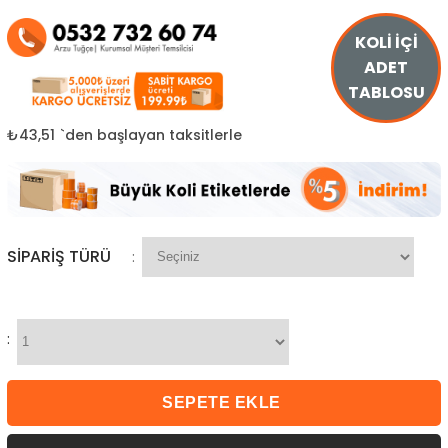
KOLİ İÇİ
ADET
TABLOSU
₺43,51
`den başlayan taksitlerle
SIPARIŞ TÜRÜ
:
: