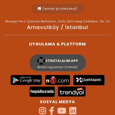
[email protected]
Mareşal Fevzi Çakmak Mahallesi, Zülfü Demirbağ Cadddesi. No: 24
Arnavutköy / İstanbul
UYGULAMA & PLATFORM
ETİKETALALIM APP
Barkod Uygulaması (Android)
SOSYAL MEDYA