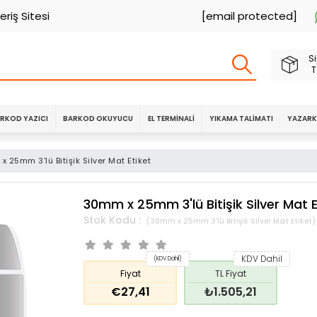
eriş Sitesi
[email protected]
Si
T
RKOD YAZICI
BARKOD OKUYUCU
EL TERMINALI
YIKAMA TALIMATI
YAZARK
 25mm 3'lü Bitişik Silver Mat Etiket
30mm x 25mm 3'lü Bitişik Silver Mat E
(30mm x 25mm 3'lü Bitişik Silver Mat Etiket)
KDV Dahil
(KDV Dahil)
Fiyat
TL Fiyat
€27,41
₺1.505,21