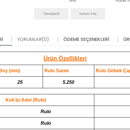
Ekle
Haber V
Tavsiye Et
Yorum Yaz
RI
YORUMLAR
(0)
ÖDEME SEÇENEKLERI
ÜR
Ürün Özellikleri
Boy (mm)
Rulo Sarım
Rulo Göbek Ça
25
5.250
Koli İçi Adet (Rulo)
Rulo
Rulo