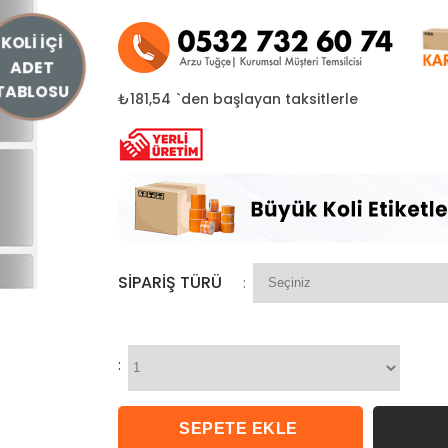
KOLİ İÇİ
ADET
TABLOSU
₺181,54
`den başlayan taksitlerle
SIPARIŞ TÜRÜ
:
: