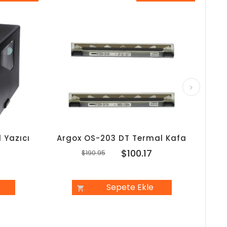
8İndirim
%48İndirim
 Yazıcı
Argox OS-203 DT Termal Kafa
Arg
7
$100.17
$190.95
Sepete Ekle