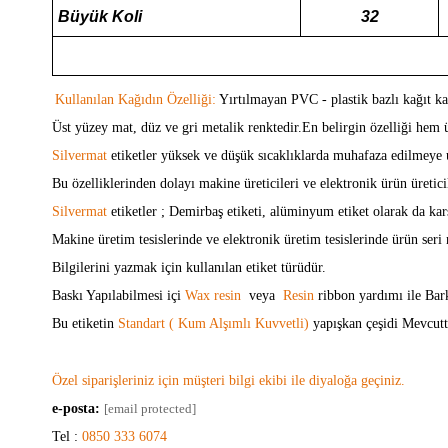
Büyük Koli
32
Kullanılan Kağıdın Özelliği:
Yırtılmayan PVC - plastik bazlı kağıt kat
Üst yüzey mat, düz ve gri metalik renktedir.En belirgin özelliği hem 
Silvermat
etiketler yüksek ve düşük sıcaklıklarda muhafaza edilmeye
Bu özelliklerinden dolayı makine üreticileri ve elektronik ürün üretic
Silvermat
etiketler ; Demirbaş etiketi, alüminyum etiket olarak da ka
Makine üretim tesislerinde ve elektronik üretim tesislerinde ürün ser
Bilgilerini yazmak için kullanılan etiket türüdür.
Baskı Yapılabilmesi içi
Wax
resin
veya
Resin
ribbon yardımı ile
Bar
Bu etiketin
Standart
( Kum Alşımlı Kuvvetli)
yapışkan çeşidi Mevcutt
Özel siparişleriniz için müşteri bilgi ekibi ile diyaloğa geçiniz.
e-posta:
[email protected]
Tel :
0850 333 6074