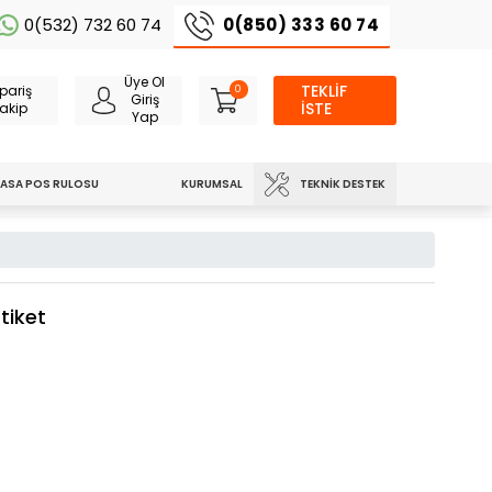
0(850) 333 60 74
0(532) 732 60 74
Üye Ol
TEKLİF
pariş
0
Giriş
İSTE
akip
Yap
TEKNIK DESTEK
ASA POS RULOSU
KURUMSAL
tiket