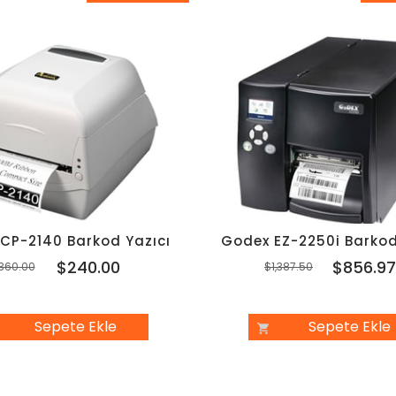
%33İndirim
%3
 CP-2140 Barkod Yazıcı
Godex EZ-2250i Barkod
$240.00
$856.9
360.00
$1,387.50
Sepete Ekle
Sepete Ekle