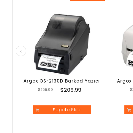
%18İndirim
Argox OS-2130D Barkod Yazıcı
Argox
$209.99
$255.99
$
Sepete Ekle