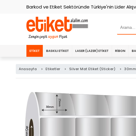
Barkod ve Etiket Sektöründe Türkiye'nin Lider Alışv
ETIKET
BASKILI ETIKET
LASER (LAZER) ETIKET
RIBON
BA
Anasayfa
>
Etiketler
>
Silver Mat Etiket (Sticker)
>
30mm x