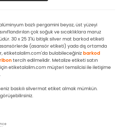
 alüminyum bazlı pergamini beyaz, üst yüzeyi
sınıflandırılan çok soğuk ve sıcaklıklara maruz
dür. 30 x 25 3'lü bitişik silver mat barkod etiketi
 asansörlerde (asansör etiketi) yada dış ortamda
nir, etiketalalim.com'da bulabileceğiniz
barkod
 ribon
tercih edilmelidir. Metalize etiketi satın
 için etiketalalim.com müşteri temsilcisi ile iletişime
.
seniz baskılı silvermat etiket almak mümkün.
görüşebilirsiniz.
ünce