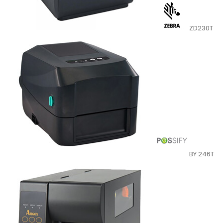
ZD230T
BY 246T