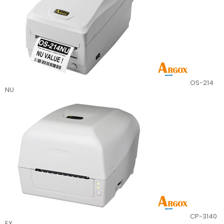
OS-214
NU
CP-3140
EX