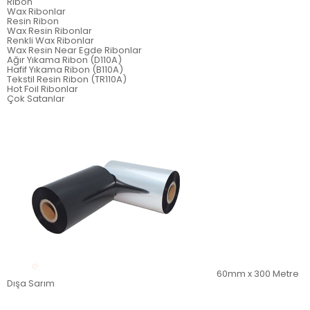
Ribon
Wax Ribonlar
Resin Ribon
Wax Resin Ribonlar
Renkli Wax Ribonlar
Wax Resin Near Egde Ribonlar
Ağır Yıkama Ribon (D110A)
Hafif Yıkama Ribon (B110A)
Tekstil Resin Ribon (TR110A)
Hot Foil Ribonlar
Çok Satanlar
60mm x 300 Metre
Dışa Sarım