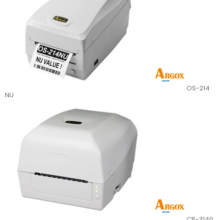
OS-214
NU
CP-3140