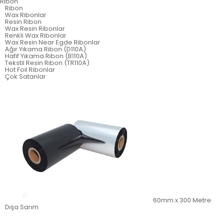
Ribon
Ribon
Wax Ribonlar
Resin Ribon
Wax Resin Ribonlar
Renkli Wax Ribonlar
Wax Resin Near Egde Ribonlar
Ağır Yıkama Ribon (D110A)
Hafif Yıkama Ribon (B110A)
Tekstil Resin Ribon (TR110A)
Hot Foil Ribonlar
Çok Satanlar
60mm x 300 Metre
Dışa Sarım