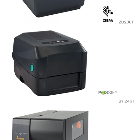
ZD230T
BY 246T