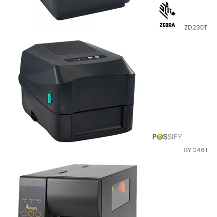
ZD230T
BY 246T