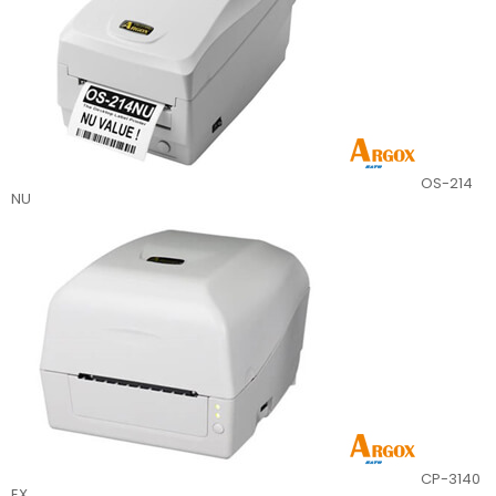
OS-214
NU
CP-3140
EX