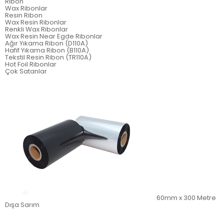
Ribon
Wax Ribonlar
Resin Ribon
Wax Resin Ribonlar
Renkli Wax Ribonlar
Wax Resin Near Egde Ribonlar
Ağır Yıkama Ribon (D110A)
Hafif Yıkama Ribon (B110A)
Tekstil Resin Ribon (TR110A)
Hot Foil Ribonlar
Çok Satanlar
60mm x 300 Metre
Dışa Sarım