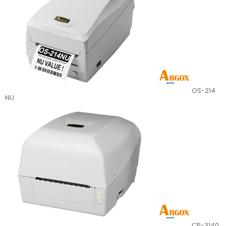
OS-214
NU
CP-3140