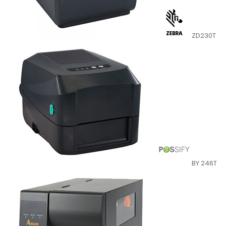
ZD230T
BY 246T