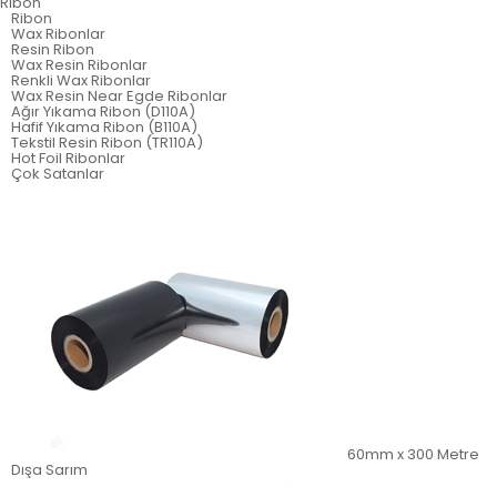
Ribon
Ribon
Wax Ribonlar
Resin Ribon
Wax Resin Ribonlar
Renkli Wax Ribonlar
Wax Resin Near Egde Ribonlar
Ağır Yıkama Ribon (D110A)
Hafif Yıkama Ribon (B110A)
Tekstil Resin Ribon (TR110A)
Hot Foil Ribonlar
Çok Satanlar
60mm x 300 Metre
Dışa Sarım