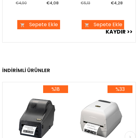
€4,08
€4,28
€4,90
€5,13
Sepete Ekle
Sepete Ekle
İNDIRIMLI ÜRÜNLER
%18
%33
%18İndirim
%33İndirim