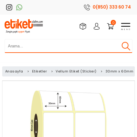
0(850) 333 60 74
0
Anasayfa
>
Etiketler
>
Vellum Etiket (Sticker)
>
30mm x 60mm 2'li