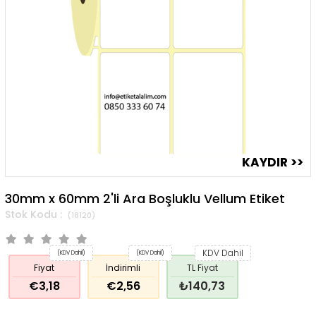
30mm x 60mm 2'li Ara Boşluklu Vellum Etiket
(18120)
KDV Dahil
(KDV Dahil)
(KDV Dahil)
Fiyat
İndirimli
TL Fiyat
€3,18
€2,56
₺140,73