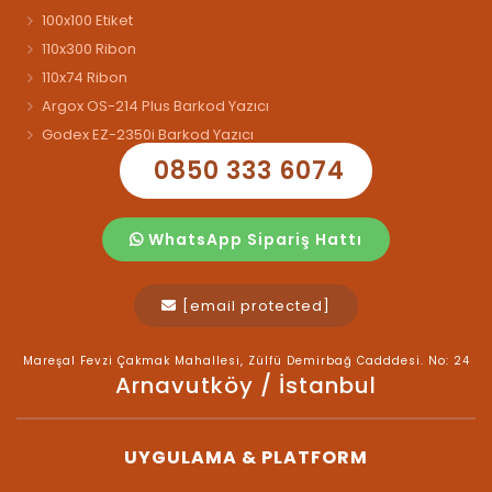
100x100 Etiket
110x300 Ribon
110x74 Ribon
Argox OS-214 Plus Barkod Yazıcı
Godex EZ-2350i Barkod Yazıcı
0850 333 6074
WhatsApp Sipariş Hattı
[email protected]
Mareşal Fevzi Çakmak Mahallesi, Zülfü Demirbağ Cadddesi. No: 24
Arnavutköy / İstanbul
UYGULAMA & PLATFORM