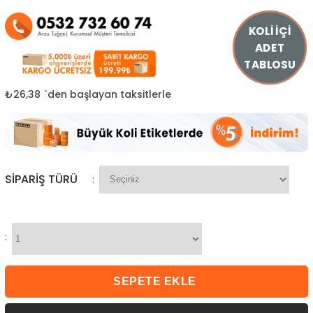
KOLİ İÇİ
ADET
TABLOSU
₺26,38
`den başlayan taksitlerle
SIPARIŞ TÜRÜ
:
: