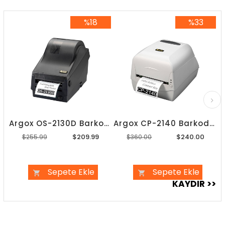
%18
%33
%18İndirim
%33İndirim
Argox OS-2130D Barkod Yazıcı
Argox CP-2140 Barkod Yazıcı
$209.99
$240.00
$255.99
$360.00
Sepete Ekle
Sepete Ekle