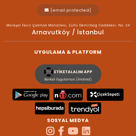
[email protected]
Mareşal Fevzi Çakmak Mahallesi, Zülfü Demirbağ Cadddesi. No: 24
Arnavutköy / İstanbul
UYGULAMA & PLATFORM
ETİKETALALIM APP
Barkod Uygulaması (Android)
SOSYAL MEDYA