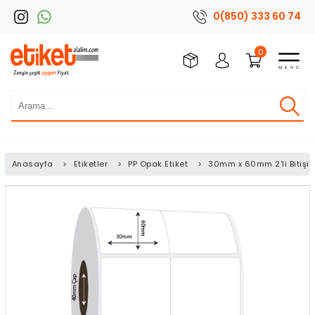
0(850) 333 60 74
0
Anasayfa
>
Etiketler
>
PP Opak Etiket
>
30mm x 60mm 2'li Bitişik