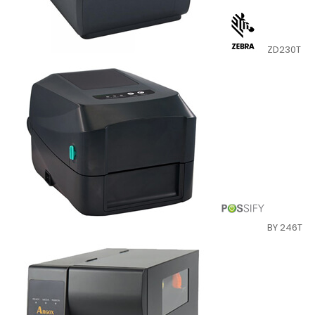
ZD230T
BY 246T