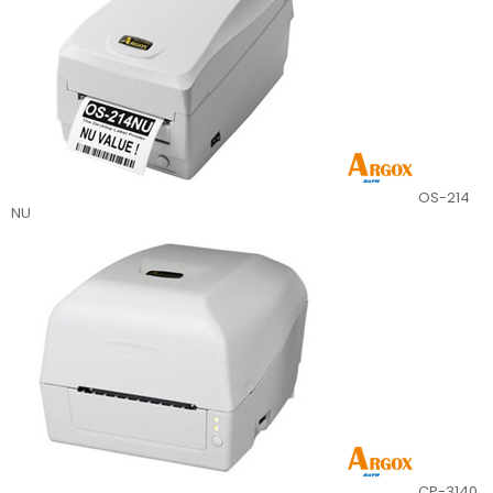
OS-214
NU
CP-3140