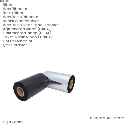
Ribon
Ribon
Wax Ribonlar
Resin Ribon
Wax Resin Ribonlar
Renkli Wax Ribonlar
Wax Resin Near Egde Ribonlar
Ağır Yıkama Ribon (D110A)
Hafif Yıkama Ribon (B110A)
Tekstil Resin Ribon (TR110A)
Hot Foil Ribonlar
Çok Satanlar
60mm x 300 Metre
Dışa Sarım