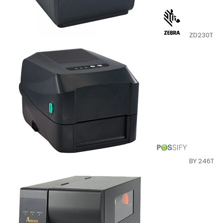
ZD230T
BY 246T