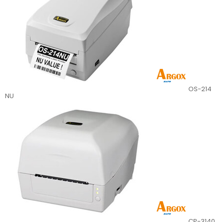
OS-214
NU
CP-3140