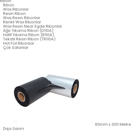
Ribon
Ribon
Wax Ribonlar
Resin Ribon
Wax Resin Ribonlar
Renkli Wax Ribonlar
Wax Resin Near Egde Ribonlar
Ağır Yıkama Ribon (D110A)
Hafif Yıkama Ribon (B110A)
Tekstil Resin Ribon (TR110A)
Hot Foil Ribonlar
Çok Satanlar
60mm x 300 Metre
Dışa Sarım