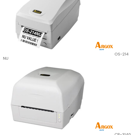
OS-214
NU
CP-3140