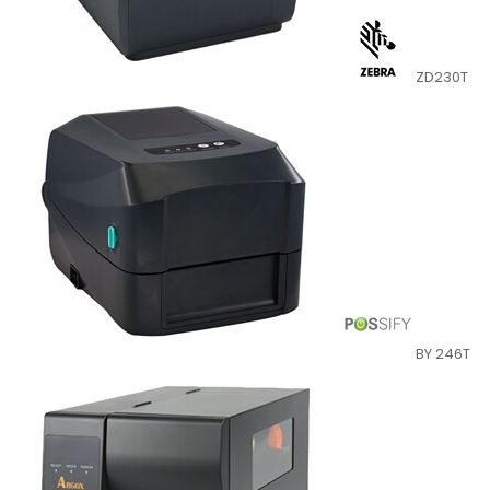
ZD230T
BY 246T