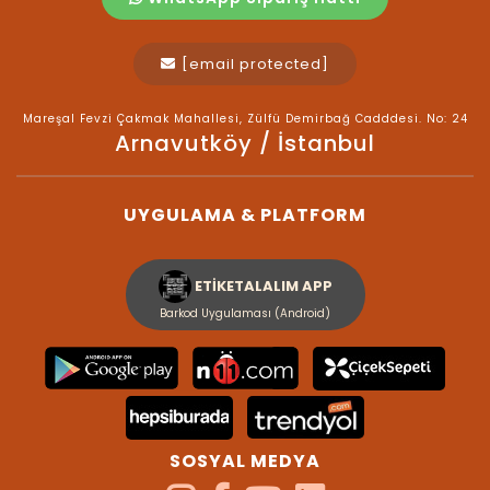
[email protected]
Mareşal Fevzi Çakmak Mahallesi, Zülfü Demirbağ Cadddesi. No: 24
Arnavutköy / İstanbul
UYGULAMA & PLATFORM
ETİKETALALIM APP
Barkod Uygulaması (Android)
SOSYAL MEDYA