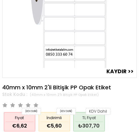
40mm x 10mm 2'li Bitişik PP Opak Etiket
(40mm x 10mm 2'li Bitişik PP Opak Etiket)
KDV Dahil
(KDV Dahil)
(KDV Dahil)
Fiyat
İndirimli
TL Fiyat
€6,62
€5,60
₺307,70