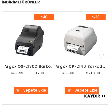
İNDIRIMLI ÜRÜNLER
%18
%33
%18İndirim
%33İndirim
Argox OS-2130D Barkod Yazıcı
Argox CP-2140 Barkod Yazıcı
$209.99
$240.00
$255.99
$360.00
Sepete Ekle
Sepete Ekle