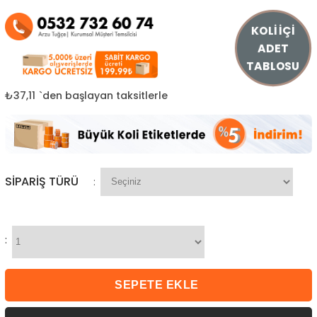
KOLİ İÇİ
ADET
TABLOSU
₺37,11
`den başlayan taksitlerle
SIPARIŞ TÜRÜ
:
: