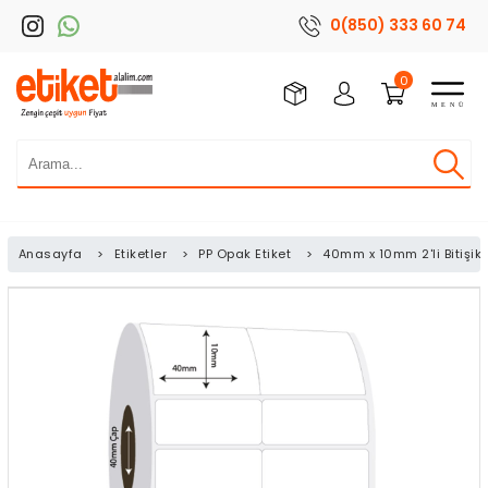
0(850) 333 60 74
0
Anasayfa
>
Etiketler
>
PP Opak Etiket
>
40mm x 10mm 2'li Bitişik 