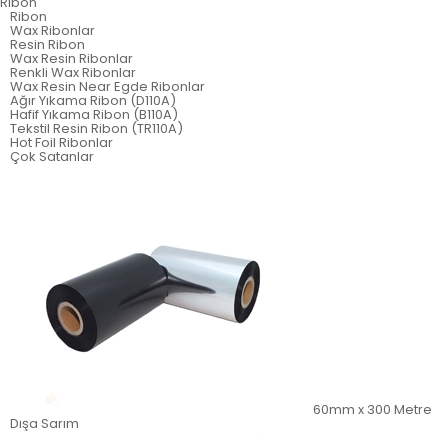
Ribon
Ribon
Wax Ribonlar
Resin Ribon
Wax Resin Ribonlar
Renkli Wax Ribonlar
Wax Resin Near Egde Ribonlar
Ağır Yıkama Ribon (D110A)
Hafif Yıkama Ribon (B110A)
Tekstil Resin Ribon (TR110A)
Hot Foil Ribonlar
Çok Satanlar
60mm x 300 Metre
Dışa Sarım