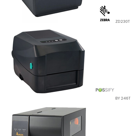
ZD230T
BY 246T