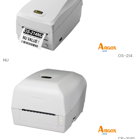
OS-214
NU
CP-3140