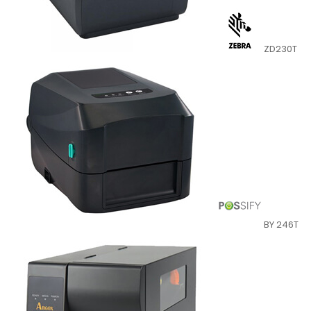
ZD230T
BY 246T