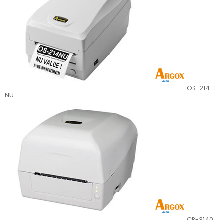
OS-214
NU
CP-3140