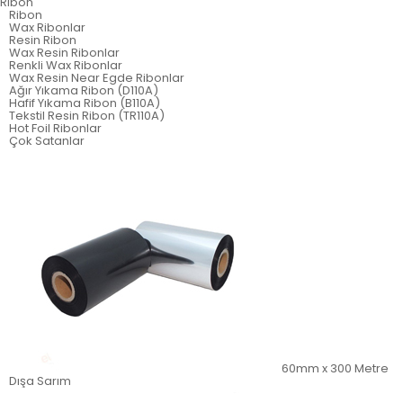
Ribon
Ribon
Wax Ribonlar
Resin Ribon
Wax Resin Ribonlar
Renkli Wax Ribonlar
Wax Resin Near Egde Ribonlar
Ağır Yıkama Ribon (D110A)
Hafif Yıkama Ribon (B110A)
Tekstil Resin Ribon (TR110A)
Hot Foil Ribonlar
Çok Satanlar
60mm x 300 Metre
Dışa Sarım