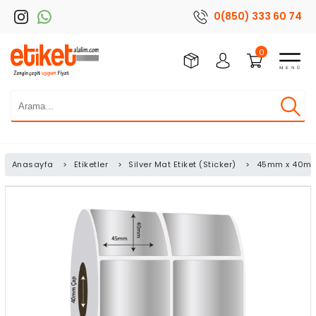
0(850) 333 60 74
0
Anasayfa
>
Etiketler
>
Silver Mat Etiket (Sticker)
>
45mm x 40mm 2