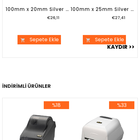
100mm x 20mm Silver Mat Etiket
100mm x 25mm Silver Mat Etiket
€26,11
€27,41
Sepete Ekle
Sepete Ekle
İNDIRIMLI ÜRÜNLER
%18
%33
%18İndirim
%33İndirim