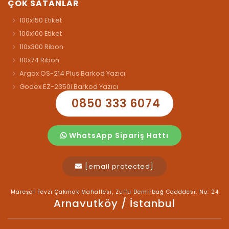
ÇOK SATANLAR
100x150 Etiket
100x100 Etiket
110x300 Ribon
110x74 Ribon
Argox OS-214 Plus Barkod Yazıcı
Godex EZ-2350i Barkod Yazıcı
0850 333 6074
WhatsApp Sipariş Hattı
[email protected]
Mareşal Fevzi Çakmak Mahallesi, Zülfü Demirbağ Cadddesi. No: 24
Arnavutköy / İstanbul