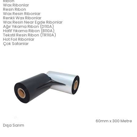
Ribon
Wax Ribonlar
Resin Ribon
Wax Resin Ribonlar
Renkli Wax Ribonlar
Wax Resin Near Egde Ribonlar
Ağır Yıkama Ribon (D110A)
Hafif Yıkama Ribon (B110A)
Tekstil Resin Ribon (TR110A)
Hot Foil Ribonlar
Çok Satanlar
60mm x 300 Metre
Dışa Sarım