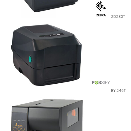
ZD230T
BY 246T