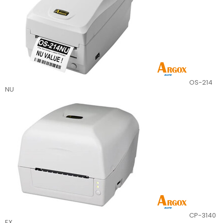
OS-214
NU
CP-3140
EX