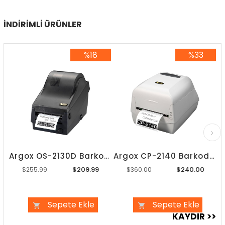
İNDIRIMLI ÜRÜNLER
%18
%33
%18İndirim
%33İndirim
Argox OS-2130D Barkod Yazıcı
Argox CP-2140 Barkod Yazıcı
$209.99
$240.00
$255.99
$360.00
Sepete Ekle
Sepete Ekle