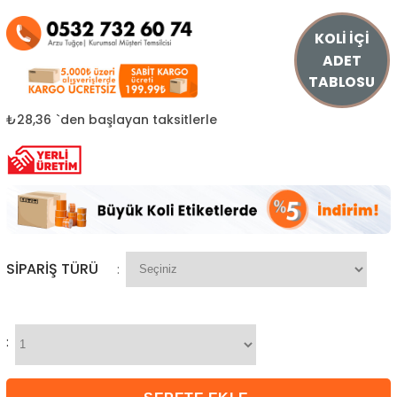
KOLİ İÇİ
ADET
TABLOSU
₺28,36
`den başlayan taksitlerle
SIPARIŞ TÜRÜ
:
: