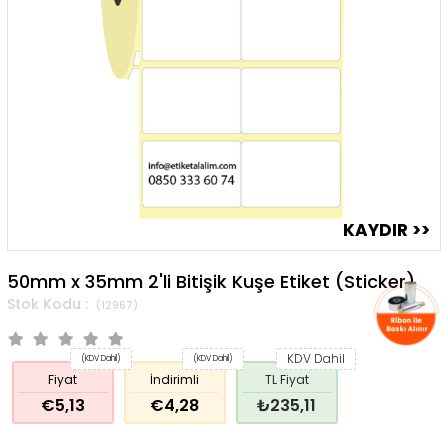
50mm x 35mm 2'li Bitişik Kuşe Etiket (Sticker)
(12967)
KDV Dahil
(KDV Dahil)
(KDV Dahil)
Fiyat
İndirimli
TL Fiyat
€5,13
€4,28
₺235,11