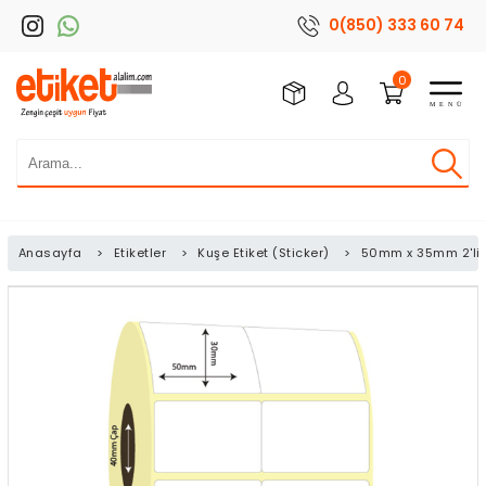
0(850) 333 60 74
0
Anasayfa
>
Etiketler
>
Kuşe Etiket (Sticker)
>
50mm x 35mm 2'li Bi