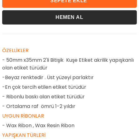
ÖZELLİKLER
- 50mm x35mm 2'li Bitişik Kuşe Etiket akrilik yapışkanlı
olan etiket türüdür
-Beyaz renktedir . Üst yüzeyi parlaktır
-En çok tercih etilen etiket türüdür
- Ribonlu baskı alan etiket türüdür
- Ortalama raf ömrü 1-2 yıldır
UYGUN RİBONLAR
- Wax Ribon , Wax Resin Ribon
YAPIŞKAN TÜRLERİ