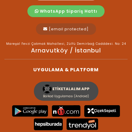
WhatsApp Sipariş Hattı
[email protected]
Mareşal Fevzi Çakmak Mahallesi, Zülfü Demirbağ Cadddesi. No: 24
Arnavutköy / İstanbul
UYGULAMA & PLATFORM
ETİKETALALIM APP
Barkod Uygulaması (Android)