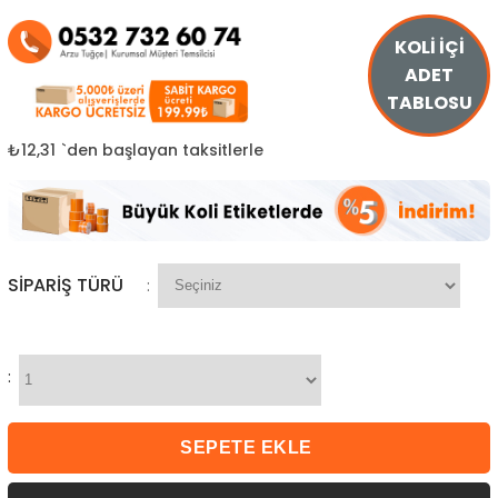
KOLİ İÇİ
ADET
TABLOSU
₺12,31
`den başlayan taksitlerle
SIPARIŞ TÜRÜ
:
: