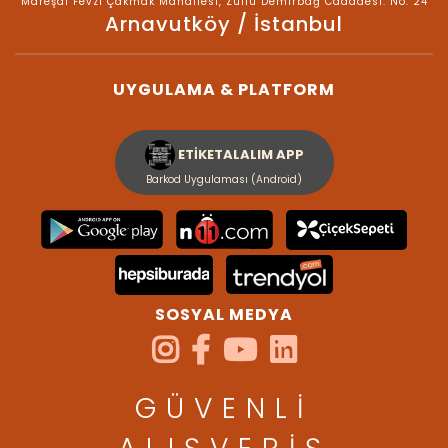
Mareşal Fevzi Çakmak Mahallesi, Zülfü Demirbağ Cadddesi. No: 24
Arnavutköy / İstanbul
UYGULAMA & PLATFORM
ETİKETALALIM APP
Barkod Uygulaması (Android)
SOSYAL MEDYA
GÜVENLİ