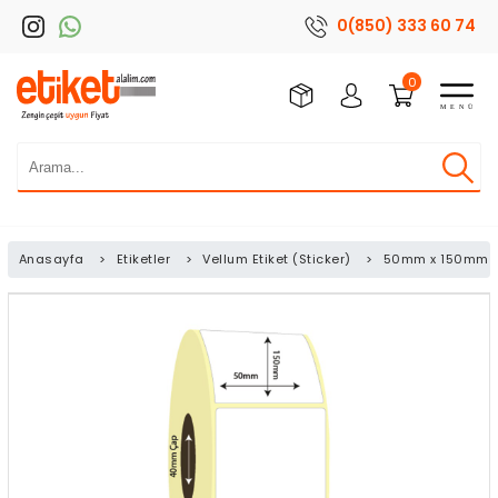
0(850) 333 60 74
0
Anasayfa
>
Etiketler
>
Vellum Etiket (Sticker)
>
50mm x 150mm Ve