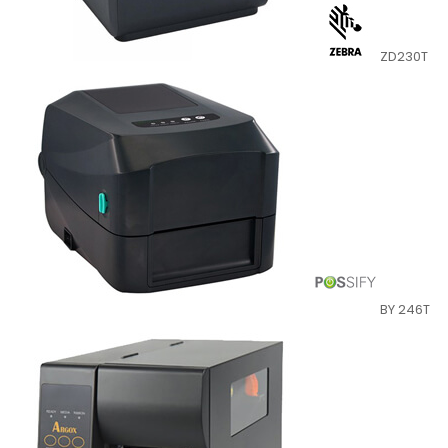
ZD230T
BY 246T