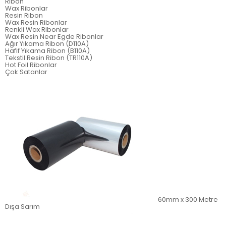
Ribon
Wax Ribonlar
Resin Ribon
Wax Resin Ribonlar
Renkli Wax Ribonlar
Wax Resin Near Egde Ribonlar
Ağır Yıkama Ribon (D110A)
Hafif Yıkama Ribon (B110A)
Tekstil Resin Ribon (TR110A)
Hot Foil Ribonlar
Çok Satanlar
60mm x 300 Metre
Dışa Sarım