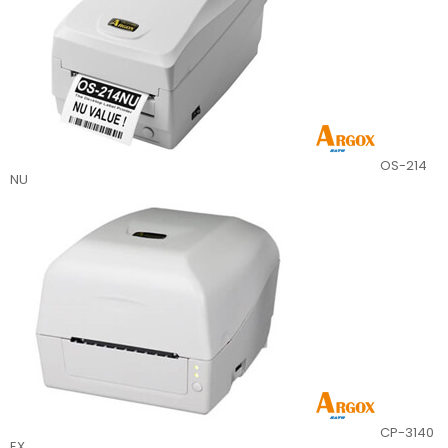
OS-214
NU
CP-3140
EX