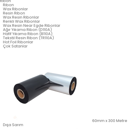
Ribon
Ribon
Wax Ribonlar
Resin Ribon
Wax Resin Ribonlar
Renkli Wax Ribonlar
Wax Resin Near Egde Ribonlar
Ağır Yıkama Ribon (D110A)
Hafif Yıkama Ribon (B110A)
Tekstil Resin Ribon (TR110A)
Hot Foil Ribonlar
Çok Satanlar
60mm x 300 Metre
Dışa Sarım