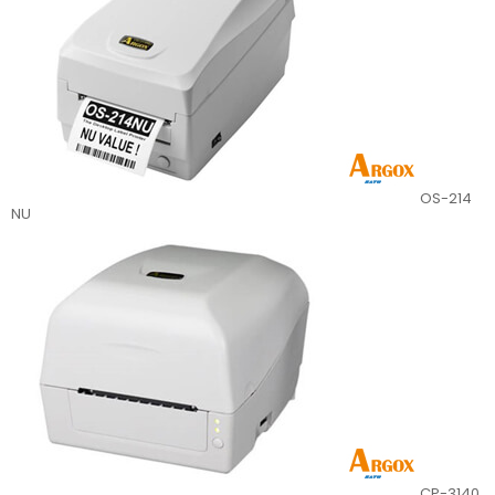
OS-214
NU
CP-3140