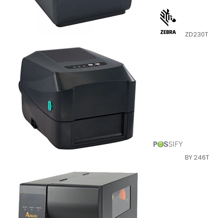
ZD230T
BY 246T