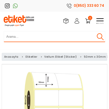
0(850) 333 60 74
0
Anasayfa
>
Etiketler
>
Vellum Etiket (Sticker)
>
50mm x 30mm 2'li 