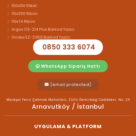
100x100 Etiket
110x300 Ribon
110x74 Ribon
Argox OS-214 Plus Barkod Yazıcı
Godex EZ-2350i Barkod Yazıcı
0850 333 6074
WhatsApp Sipariş Hattı
[email protected]
Mareşal Fevzi Çakmak Mahallesi, Zülfü Demirbağ Cadddesi. No: 24
Arnavutköy / İstanbul
UYGULAMA & PLATFORM