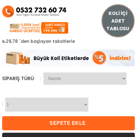
KOLİ İÇİ
ADET
TABLOSU
₺29,78
`den başlayan taksitlerle
SIPARIŞ TÜRÜ
:
: