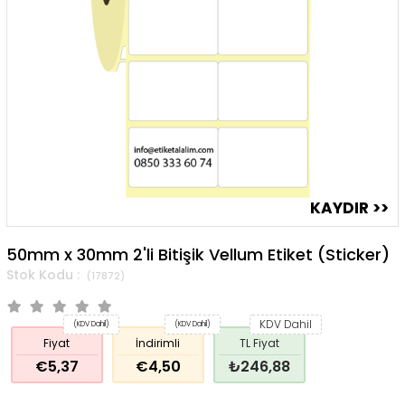
50mm x 30mm 2'li Bitişik Vellum Etiket (Sticker)
(17872)
KDV Dahil
(KDV Dahil)
(KDV Dahil)
Fiyat
İndirimli
TL Fiyat
€5,37
€4,50
₺246,88