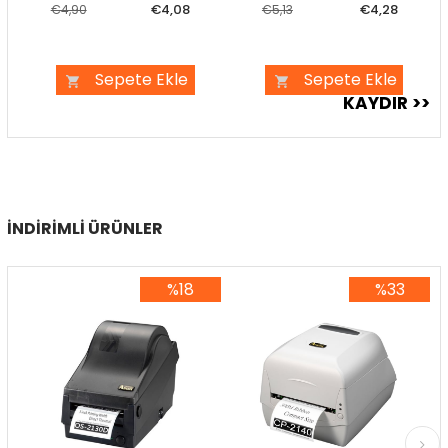
€4,08
€4,28
€4,90
€5,13
Sepete Ekle
Sepete Ekle
İNDIRIMLI ÜRÜNLER
%18
%33
%18İndirim
%33İndirim