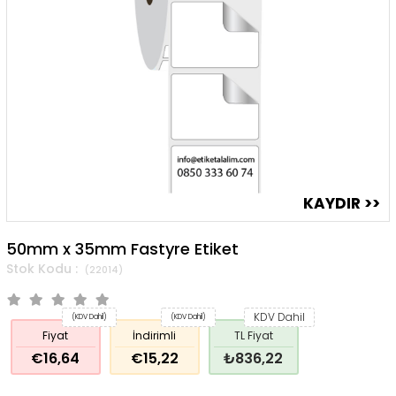
50mm x 35mm Fastyre Etiket
(22014)
KDV Dahil
(KDV Dahil)
(KDV Dahil)
Fiyat
İndirimli
TL Fiyat
€16,64
€15,22
₺836,22