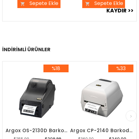
Sepete Ekle
Sepete Ekle
İNDIRIMLI ÜRÜNLER
%18
%33
%18İndirim
%33İndirim
Argox OS-2130D Barkod Yazıcı
Argox CP-2140 Barkod Yazıcı
$209.99
$240.00
$255.99
$360.00