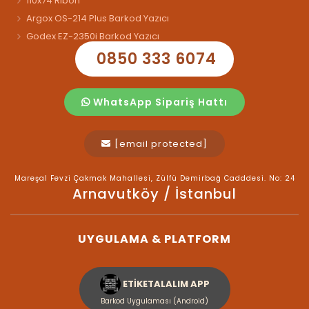
110x74 Ribon
Argox OS-214 Plus Barkod Yazıcı
Godex EZ-2350i Barkod Yazıcı
0850 333 6074
WhatsApp Sipariş Hattı
[email protected]
Mareşal Fevzi Çakmak Mahallesi, Zülfü Demirbağ Cadddesi. No: 24
Arnavutköy / İstanbul
UYGULAMA & PLATFORM
ETİKETALALIM APP
Barkod Uygulaması (Android)