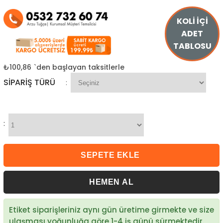
KOLİ İÇİ
ADET
TABLOSU
₺100,86
`den başlayan taksitlerle
SIPARIŞ TÜRÜ
:
:
Etiket siparişleriniz aynı gün üretime girmekte ve size
ulaşması yoğunluğa göre 1-4 iş günü sürmektedir.