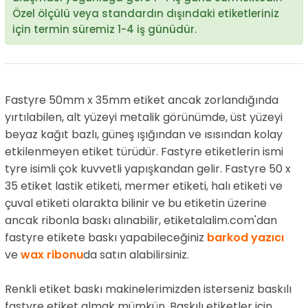
Özel ölçülü veya standardın dışındaki etiketleriniz
için termin süremiz 1-4 iş günüdür.
Fastyre 50mm x 35mm etiket ancak zorlandığında
yırtılabilen, alt yüzeyi metalik görünümde, üst yüzeyi
beyaz kağıt bazlı, güneş ışığından ve ısısından kolay
etkilenmeyen etiket türüdür. Fastyre etiketlerin ismi
tyre isimli çok kuvvetli yapışkandan gelir. Fastyre 50 x
35 etiket lastik etiketi, mermer etiketi, halı etiketi ve
çuval etiketi olarakta bilinir ve bu etiketin üzerine
ancak ribonla baskı alınabilir, etiketalalim.com'dan
fastyre etikete baskı yapabileceğiniz
barkod yazıcı
ve
wax ribonu
da satın alabilirsiniz.
Renkli etiket baskı makinelerimizden isterseniz baskılı
fastyre etiket almak mümkün. Baskılı etiketler için