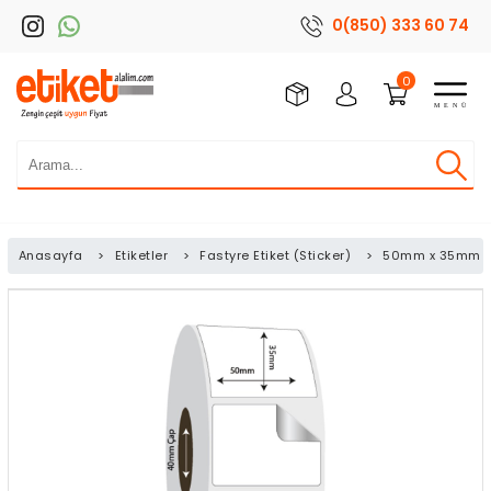
0(850) 333 60 74
0
Anasayfa
>
Etiketler
>
Fastyre Etiket (Sticker)
>
50mm x 35mm Fa