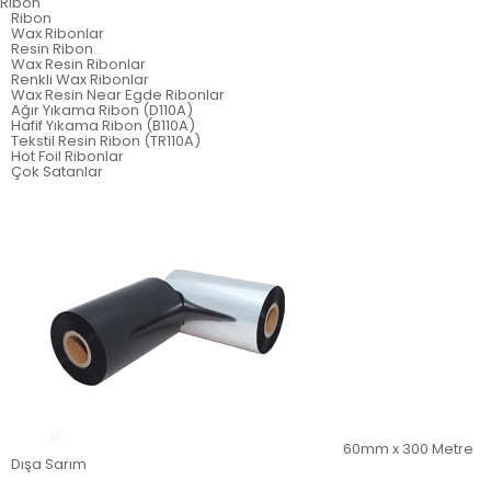
Ribon
Ribon
Wax Ribonlar
Resin Ribon
Wax Resin Ribonlar
Renkli Wax Ribonlar
Wax Resin Near Egde Ribonlar
Ağır Yıkama Ribon (D110A)
Hafif Yıkama Ribon (B110A)
Tekstil Resin Ribon (TR110A)
Hot Foil Ribonlar
Çok Satanlar
60mm x 300 Metre
Dışa Sarım