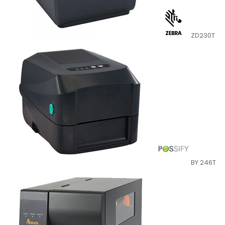
ZD230T
BY 246T