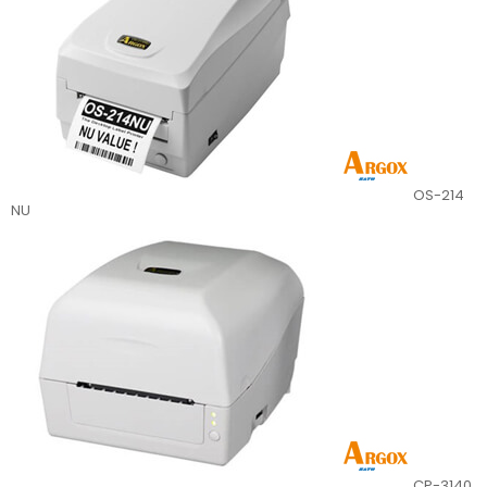
OS-214
NU
CP-3140