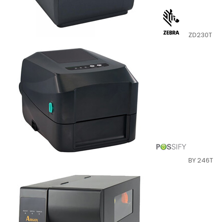
ZD230T
BY 246T