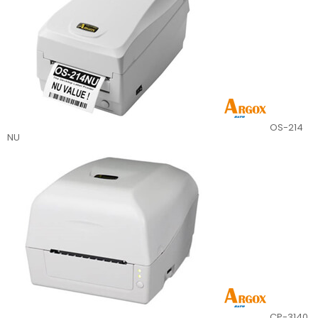
OS-214
NU
CP-3140