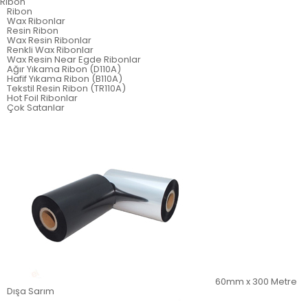
Ribon
Ribon
Wax Ribonlar
Resin Ribon
Wax Resin Ribonlar
Renkli Wax Ribonlar
Wax Resin Near Egde Ribonlar
Ağır Yıkama Ribon (D110A)
Hafif Yıkama Ribon (B110A)
Tekstil Resin Ribon (TR110A)
Hot Foil Ribonlar
Çok Satanlar
60mm x 300 Metre
Dışa Sarım