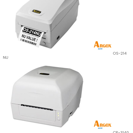
OS-214
NU
CP-3140