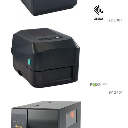
ZD230T
BY 246T