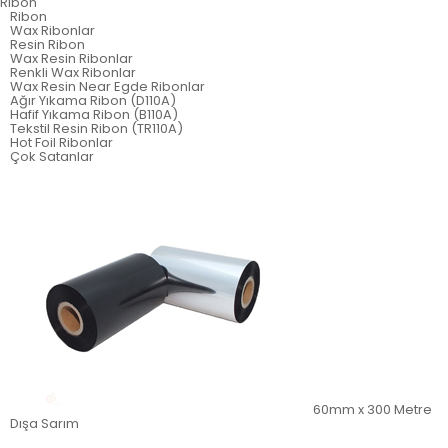
Ribon
Ribon
Wax Ribonlar
Resin Ribon
Wax Resin Ribonlar
Renkli Wax Ribonlar
Wax Resin Near Egde Ribonlar
Ağır Yıkama Ribon (D110A)
Hafif Yıkama Ribon (B110A)
Tekstil Resin Ribon (TR110A)
Hot Foil Ribonlar
Çok Satanlar
60mm x 300 Metre
Dışa Sarım