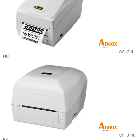
OS-214
NU
CP-3140
EX