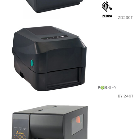
ZD230T
BY 246T