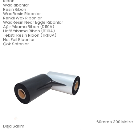
Ribon
Wax Ribonlar
Resin Ribon
Wax Resin Ribonlar
Renkli Wax Ribonlar
Wax Resin Near Egde Ribonlar
Ağır Yıkama Ribon (D110A)
Hafif Yıkama Ribon (B110A)
Tekstil Resin Ribon (TR110A)
Hot Foil Ribonlar
Çok Satanlar
60mm x 300 Metre
Dışa Sarım