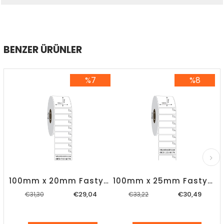
BENZER ÜRÜNLER
%7
%8
%7İndirim
%8İndirim
100mm x 20mm Fastyre Etiket
100mm x 25mm Fastyre Etiket
€29,04
€30,49
€31,30
€33,22