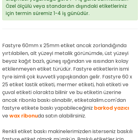
Özel ölçülü veya standardın dışındaki etiketleriniz
için termin süremiz 1-4 iş günüdür.
Fastyre 60mm x 25mm etiket ancak zorlandığında
yırtılabilen, alt yüzeyi metalik görünümde, üst yüzeyi
beyaz kağıt bazlı, güneş ışığından ve ısısından kolay
etkilenmeyen etiket türüdür. Fastyre etiketlerin ismi
tyre isimli çok kuvvetli yapışkandan gelir. Fastyre 60 x
25 etiket lastik etiketi, mermer etiketi, halı etiketi ve
çuval etiketi olarakta bilinir ve bu etiketin üzerine
ancak ribonla baskı alınabilir, etiketalalim.com'dan
fastyre etikete baskı yapabileceğiniz
barkod yazıcı
ve
wax ribonu
da satın alabilirsiniz.
Renkli etiket baskı makinelerimizden isterseniz baskılı
fastyre etiket almak mümkün. Baskılı etiketler için