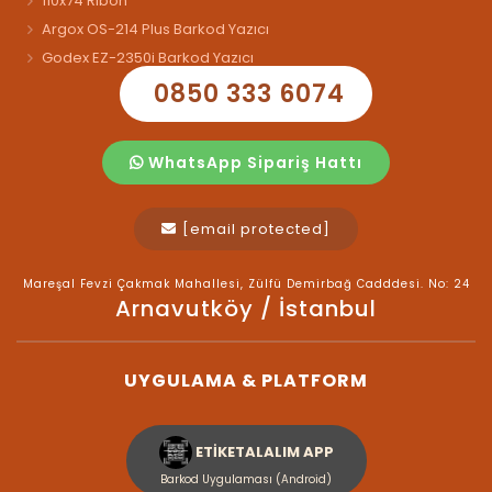
110x74 Ribon
Argox OS-214 Plus Barkod Yazıcı
Godex EZ-2350i Barkod Yazıcı
0850 333 6074
WhatsApp Sipariş Hattı
[email protected]
Mareşal Fevzi Çakmak Mahallesi, Zülfü Demirbağ Cadddesi. No: 24
Arnavutköy / İstanbul
UYGULAMA & PLATFORM
ETİKETALALIM APP
Barkod Uygulaması (Android)