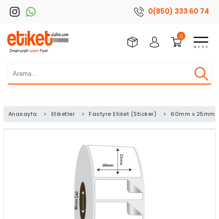
0(850) 333 60 74
0
Anasayfa
>
Etiketler
>
Fastyre Etiket (Sticker)
>
60mm x 25mm Fa