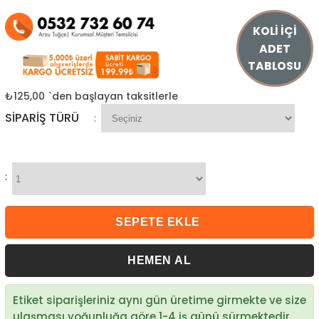
KOLİ İÇİ
ADET
TABLOSU
₺125,00
`den başlayan taksitlerle
SIPARIŞ TÜRÜ
:
:
Etiket siparişleriniz aynı gün üretime girmekte ve size
ulaşması yoğunluğa göre 1-4 iş günü sürmektedir.