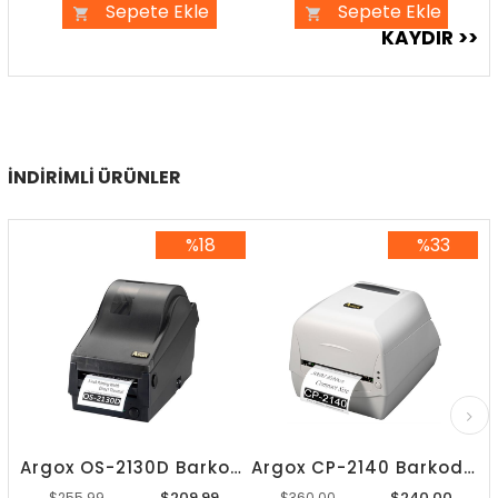
Sepete Ekle
Sepete Ekle
İNDIRIMLI ÜRÜNLER
%18
%33
%18İndirim
%33İndirim
Argox OS-2130D Barkod Yazıcı
Argox CP-2140 Barkod Yazıcı
$209.99
$240.00
$255.99
$360.00