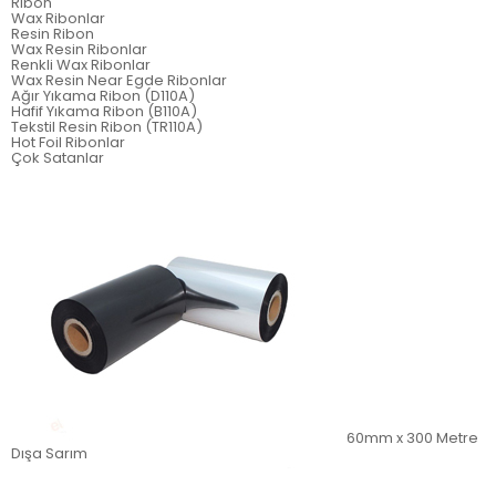
Ribon
Wax Ribonlar
Resin Ribon
Wax Resin Ribonlar
Renkli Wax Ribonlar
Wax Resin Near Egde Ribonlar
Ağır Yıkama Ribon (D110A)
Hafif Yıkama Ribon (B110A)
Tekstil Resin Ribon (TR110A)
Hot Foil Ribonlar
Çok Satanlar
60mm x 300 Metre
Dışa Sarım