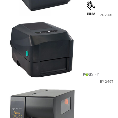
ZD230T
BY 246T