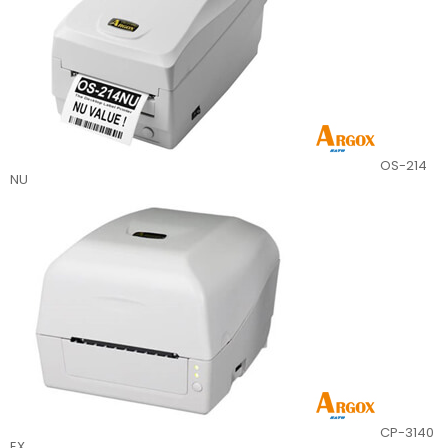
OS-214
NU
CP-3140
EX