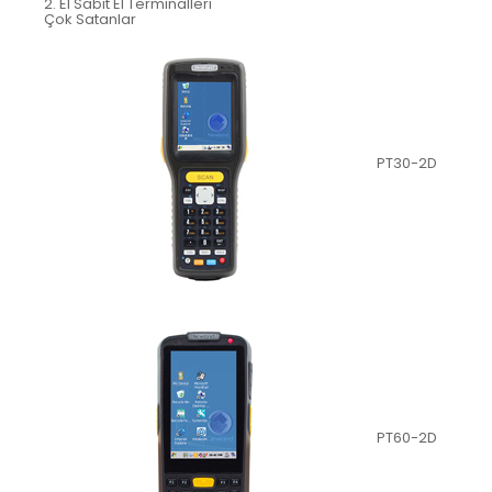
2. El Sabit El Terminalleri
Çok Satanlar
PT30-2D
PT60-2D