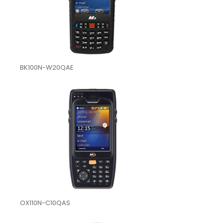
BK100N-W20QAE
OX110N-C10QAS