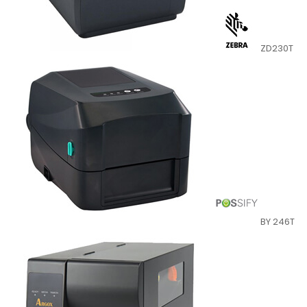
ZD230T
BY 246T