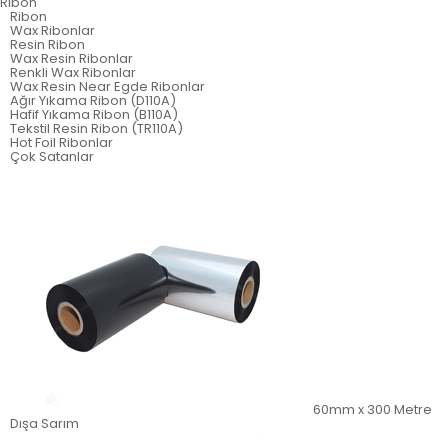
Ribon
Ribon
Wax Ribonlar
Resin Ribon
Wax Resin Ribonlar
Renkli Wax Ribonlar
Wax Resin Near Egde Ribonlar
Ağır Yıkama Ribon (D110A)
Hafif Yıkama Ribon (B110A)
Tekstil Resin Ribon (TR110A)
Hot Foil Ribonlar
Çok Satanlar
60mm x 300 Metre
Dışa Sarım