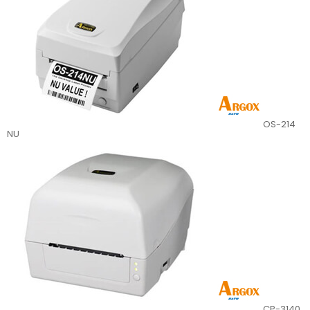
OS-214
NU
CP-3140