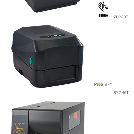
ZD230T
BY 246T