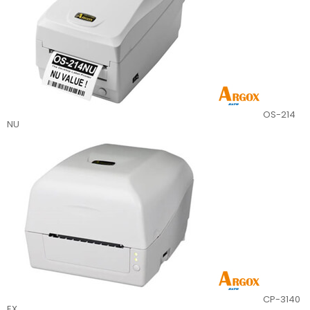
OS-214
NU
CP-3140
EX