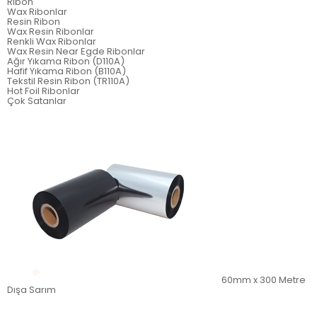
Ribon
Wax Ribonlar
Resin Ribon
Wax Resin Ribonlar
Renkli Wax Ribonlar
Wax Resin Near Egde Ribonlar
Ağır Yıkama Ribon (D110A)
Hafif Yıkama Ribon (B110A)
Tekstil Resin Ribon (TR110A)
Hot Foil Ribonlar
Çok Satanlar
60mm x 300 Metre
Dışa Sarım